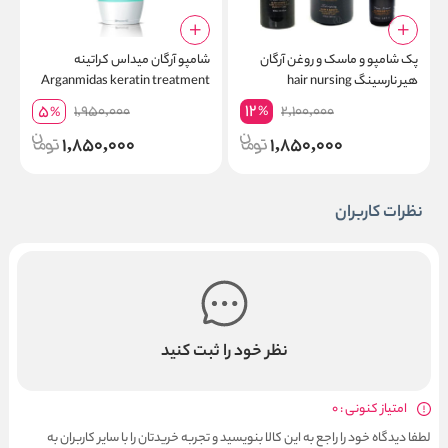
پک شامپو و ماسک و روغن آرگان
شامپو آرگان میداس کراتینه
هیر نارسینگ hair nursing
Arganmidas keratin treatment
رز
shampoo
12
5
1,950,000
2,100,000
%
%
1,850,000
1,850,000
نظرات کاربران
نظر خود را ثبت کنید
امتیاز کنونی : 0
لطفا دیدگاه خود را راجع به این کالا بنویسید و تجربه خریدتان را با سایر کاربران به