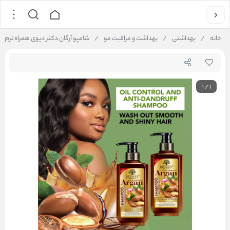
خانه
/
بهداشتی
/
بهداشت و مراقبت مو
/
شامپو آرگان دکتر دیوی همراه نرم کننده  Shampoo + Conditioner
1
/
1