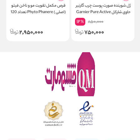
ژل شوینده صورت پوست چرب گارنیر
قرص مکمل تقویت مو و ناخن فیتو
حاوی شارکل Garnier Pure Active
(اصلی ) Phyto Phanere تعداد 120
L
Intensive حجم 200 میلی لیتر
عدد
12
850,000
%
2,950,000
750,000