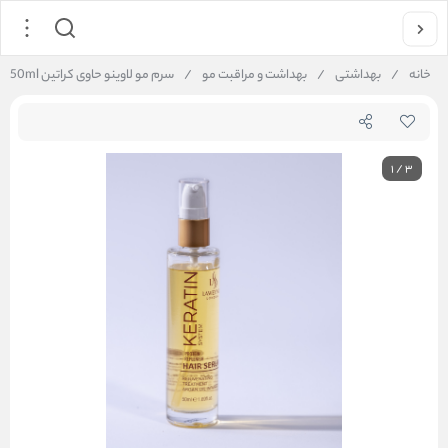
خانه
/
بهداشتی
/
بهداشت و مراقبت مو
/
سرم مو لاوینو حاوی کراتین Keratin Protein Replenish Hair Serum 50ml
1
/
3