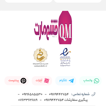
واتساپ
تلگرام
آپارات
پینترست
شماره تماس :
09179442754
-
09216585530
-
پیگیری سفارشات 09179442754
-
07633626189