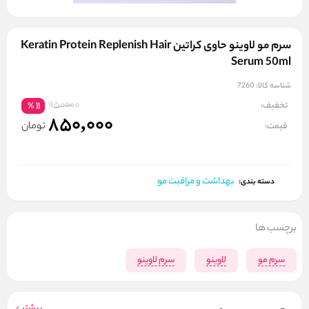
سرم مو لاوینو حاوی کراتین Keratin Protein Replenish Hair
Serum 50ml
شناسه کالا:
7260
950000
تخفیف:
11
%
850,000
تومان
قیمت:
بهداشت و مراقبت مو
دسته بندی:
برچسب ها
سرم مو
لاوینو
سرم لاوینو
بیشتر