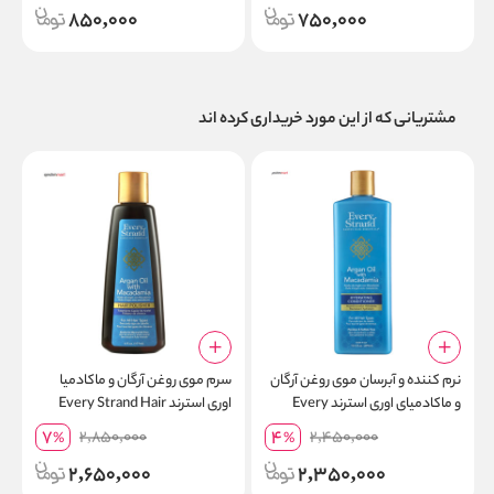
850,000
750,000
l
مشتریانی که از این مورد خریداری کرده اند
نرم کننده و آبرسان موی روغن آرگان
سرم موی روغن آرگان و ماکادمیا
ا
و ماکادمیای اوری استرند Every
اوری استرند Every Strand Hair
Strand Hydrating حجم 399 میلی
Polisher حجم 177 میلی لیتر
L
7
4
2,850,000
2,450,000
%
%
لیتر
2,650,000
2,350,000