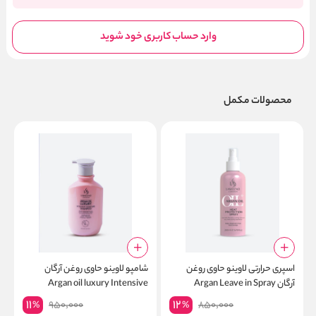
وارد حساب کاربری خود شوید
محصولات مکمل
اسپری حرارتی لاوینو حاوی روغن
شامپو لاوینو حاوی روغن آرگان
آرگان Argan Leave in Spray
Argan oil luxury Intensive
م
200ML
Moisture Shampoo 400ml
د
11
12
950,000
850,000
%
%
k