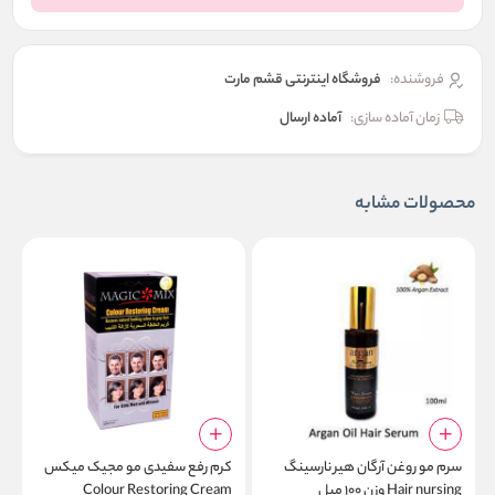
فروشنده:
فروشگاه اینترنتی قشم مارت
زمان آماده سازی:
آماده ارسال
محصولات مشابه
سرم مو روغن آرگان هیر نارسینگ
کرم رفع سفیدی مو مجیک میکس
م
Hair nursing وزن ۱۰۰ میل
Colour Restoring Cream
ف