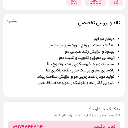
لیز
اسکالپ
lizz
بیشتر
نقد و بررسی تخصصی
درمان موخور
تغذیه پوست سر رفع شوره سر و ترمیم مو
بهبود و افزایش رشد طبیعی مو
آبرسانی عمیق و تقویت و تثبیت مم
سنتز تصویر میکروسکوپی مو با وضوح بالا
پاکسازی عمیق پوست سر و حذف باکتری ها
تولید دوباره غدد چربی مو و افزایش سلامت ریشه
لایروبی کانال های فولیکول مو و حذف ناخالصی
به کمک نیاز دارید ؟
کافیست با ما در میان بگذارید تا شما را راهنمایی کنیم
09179442754
تماس بگیرید