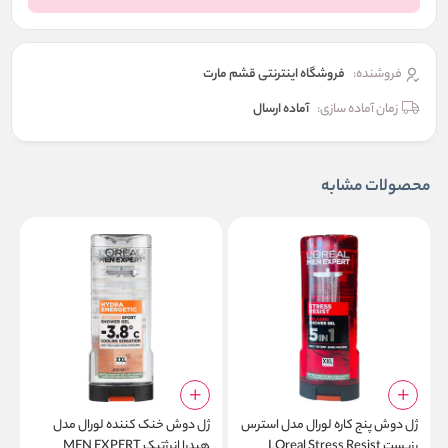
فروشنده:
فروشگاه اینترنتی قشم مارت
زمان آماده سازی:
آماده ارسال
محصولات مشابه
ژل دوش پنج کاره لورال مدل استرس
ژل دوش خنک کننده لورال مدل
ژ
رزیست LOreal Stress Resist
هیدرا انرژتیک MEN EXPERT
l