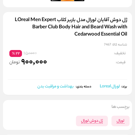
ژل دوش آقایان لورال مدل باربر کلاب LOreal Men Expert
Barber Club Body Hair and Beard Wash with
Cedarwood Essential Oil
شناسه کالا:
7467
1150000
تخفیف:
22
%
900,000
تومان
قیمت:
لورال Loreal
بهداشت و مراقبت بدن
برند:
دسته بندی:
برچسب ها
لورال
ژل دوش لورال