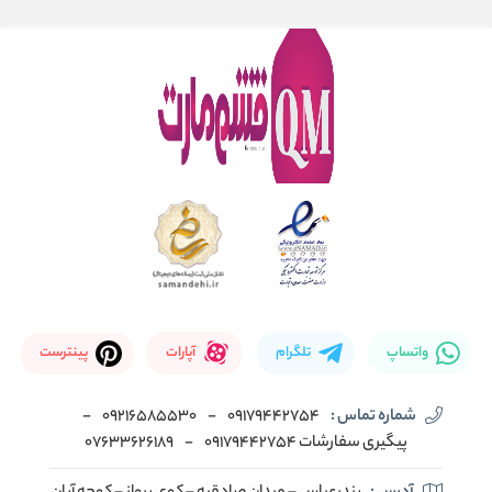
واتساپ
تلگرام
آپارات
پینترست
شماره تماس :
09179442754
-
09216585530
-
پیگیری سفارشات 09179442754
-
07633626189