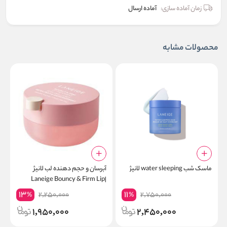
زمان آماده سازی:
آماده ارسال
محصولات مشابه
ماسک شب water sleeping لانیژ
آبرسان و حجم دهنده لب لانیژ
ب
r
|Laneige Bouncy & Firm Lip
Treatment
13
11
2,250,000
2,750,000
%
%
1,950,000
2,450,000