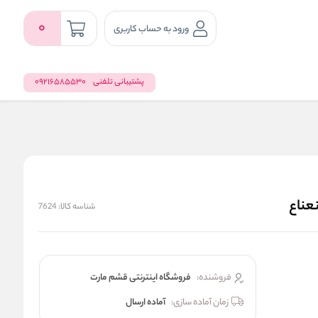
0
ورود به حساب کاربری
پشتیبانی تلفنی
09216585530
شناسه کالا:
7624
فروشنده:
فروشگاه اینترنتی قشم مارت
زمان آماده سازی:
آماده ارسال