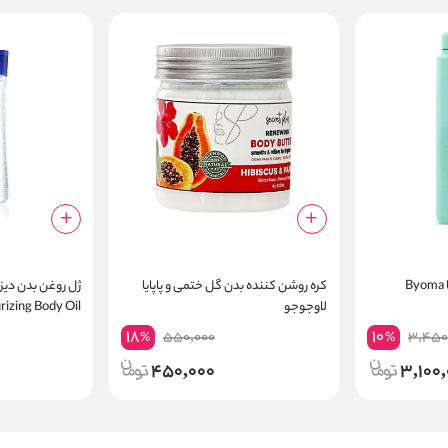
شوینده آبرسان بدن بایوما Byoma
کره روشن کننده بدن گل ختمی و پاپایا
ژل روغن بدن دیز
لاوجوجو
rizing Body Oil
amin C - 200 ml
18
10
550,000
3,450
%
%
450,000
3,100