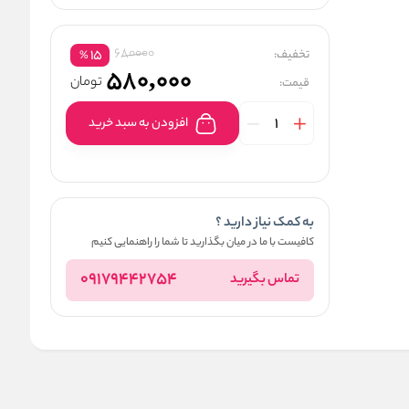
680000
تخفیف:
15
%
580,000
تومان
قیمت:
افزودن به سبد خرید
به کمک نیاز دارید ؟
کافیست با ما در میان بگذارید تا شما را راهنمایی کنیم
09179442754
تماس بگیرید