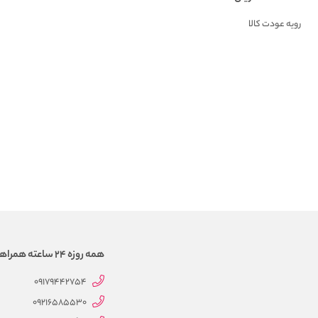
رویه عودت کالا
همه روزه 24 ساعته همراهتیم
09179442754
09216585530