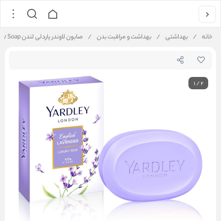
خانه
/
بهداشتی
/
بهداشت و مراقبت بدن
/
صابون لاوندر یاردلی لندن Yardley English Lavender Luxury Soap
1
/
2