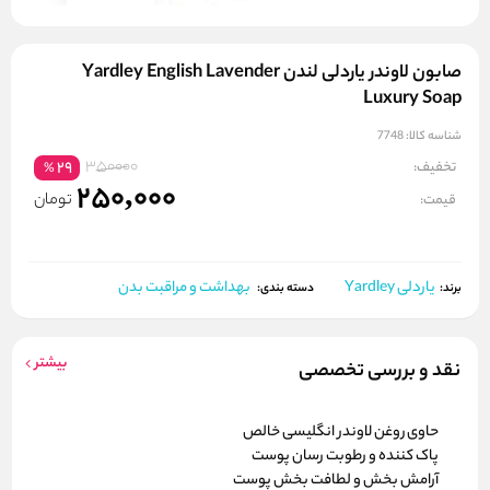
صابون لاوندر یاردلی لندن Yardley English Lavender
Luxury Soap
شناسه کالا:
7748
350000
تخفیف:
29
%
250,000
تومان
قیمت:
یاردلی Yardley
بهداشت و مراقبت بدن
برند:
دسته بندی:
بیشتر
نقد و بررسی تخصصی
حاوی روغن لاوندر انگلیسی خالص
پاک کننده و رطوبت رسان پوست
آرامش بخش و لطافت بخش پوست