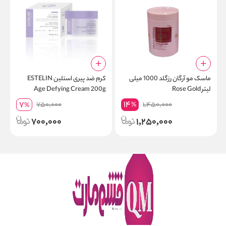
ماسک مو آرگان رزگلد 1000 میلی
کرم ضد پیری استلین ESTELIN
ص
لیتر Rose Gold
Age Defying Cream 200g
e
p
14
7
750,000
1,450,000
%
%
700,000
1,250,000