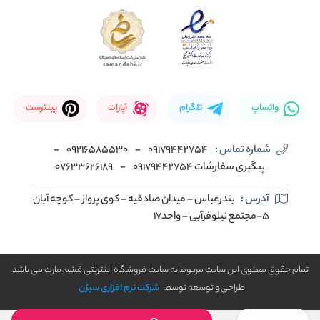
واتساپ
تلگرام
آپارات
پینترست
شماره تماس :
09179442754
-
09216585530
-
پیگیری سفارشات 09179442754
-
07633626189
آدرس :
بندرعباس – میدان صادقیه – کوی پرواز – کوچه آبان
5-مجتمع نیلوفرآبی – واحد17
تمام حقوق معنوی این سایت مربوط به سایت فروشگاه اینترنتی قشم مارت می باشد
طراحی و توسعه توسط
شرکت نرم افزاری سیژن