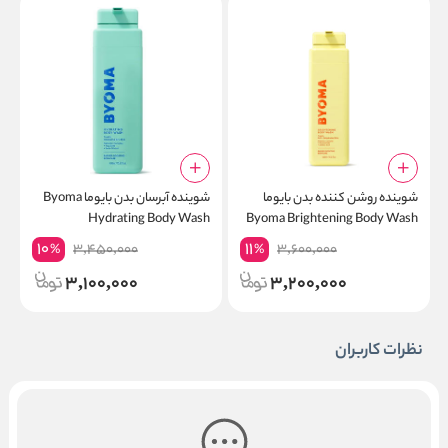
شوینده روشن کننده بدن بایوما
شوینده آبرسان بدن بایوما Byoma
ک
Byoma Brightening Body Wash
Hydrating Body Wash
پ
10
11
3,450,000
3,600,000
%
%
3,100,000
3,200,000
نظرات کاربران