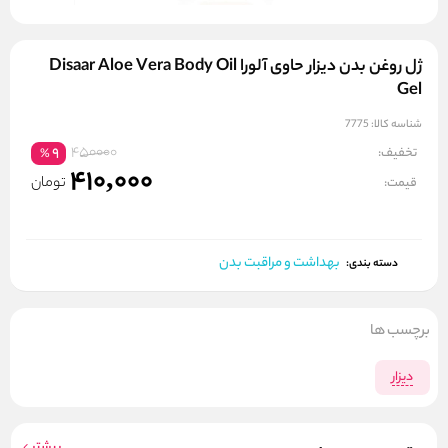
ژل روغن بدن دیزار حاوی آلورا Disaar Aloe Vera Body Oil
Gel
شناسه کالا:
7775
450000
تخفیف:
9
%
410,000
تومان
قیمت:
بهداشت و مراقبت بدن
دسته بندی:
برچسب ها
دیزار
بیشتر