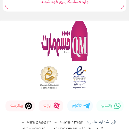
وارد حساب کاربری خود شوید
واتساپ
تلگرام
آپارات
پینترست
شماره تماس :
09179442754
-
09216585530
-