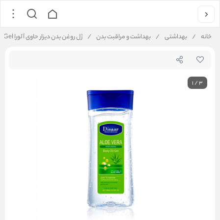
خانه
/
بهداشتی
/
بهداشت و مراقبت بدن
/
ژل روغن بدن دیزار حاوی آلورا Disaar Aloe Vera Body Oil Gel
1
/
3