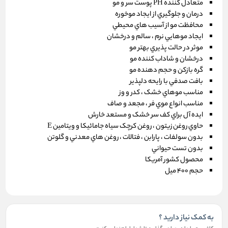
متعادل کننده PH پوست سر و مو
درمان و جلوگيري از ايجاد موخوره
محافظت مو از‌ آسيب هاي محيطي
ايجاد موهايي نرم ، سالم و درخشان
موثر در حالت پذيري بهتر مو
درخشان و شاداب کننده مو
گره بازکن و حجم دهنده مو
بافت صدفي با رايحه دلپذير
مناسب موهاي خشک ، کدر و وز
مناسب انواع موي فر ، مجعد و صاف
ايده آل براي کف سر خشک و مستعد خارش
حاوي روغن زيتون ، روغن کرچک سياه جامائيکا و ويتامين E
بدون سولفات ، پارابن ، فتالات ، روغن هاي معدني و گلوتن
بدون تست حيواني
محصول کشور آمريکا
حجم 400 ميل
به کمک نیاز دارید ؟