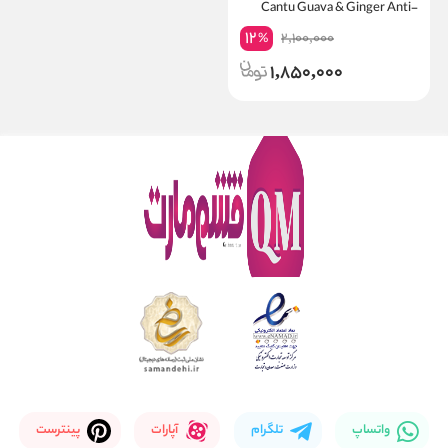
Cantu Guava & Ginger Anti-
Dandruff Shampoo
12
2,100,000
%
1,850,000
واتساپ
تلگرام
آپارات
پینترست