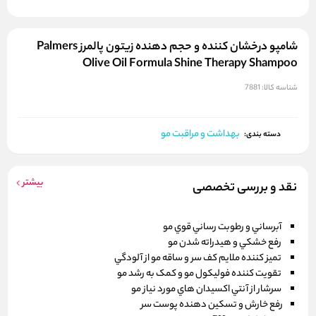
شامپو درخشان کننده و حجم دهنده زيتون پالمرز Palmers
Olive Oil Formula Shine Therapy Shampoo
شناسه کالا:
7881
بهداشت و مراقبت مو
دسته بندی:
بیشتر
نقد و بررسی تخصصی
آبرساني و رطوبت رساني قوي مو
رفع خشکي و هيدراته شدن مو
تميز کننده ملايم کف سر و ساقه مو از آلودگي
تقويت کننده فوليکول مو و کمک به رشد مو
سرشار از آنتي اکسيدان هاي مورد نياز مو
رفع خارش و تسکين دهنده پوست سر