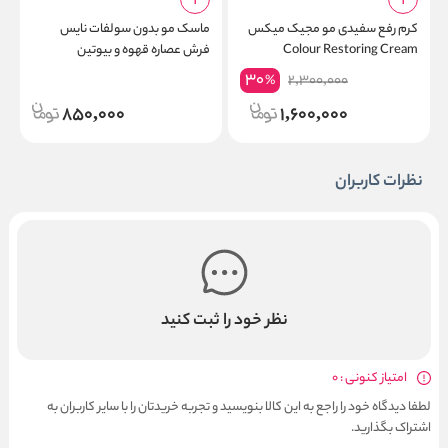
کرم رفع سفیدی مو مجیک میکس
ماسک مو بدون سولفات نایس
ا
Colour Restoring Cream
فرش عصاره قهوه و بیوتین
%
e
NiceFresh Hair Mask Coffee
30
2,300,000
%
y
Biotin
850,000
1,600,000
نظرات کاربران
نظر خود را ثبت کنید
امتیاز کنونی : 0
لطفا دیدگاه خود را راجع به این کالا بنویسید و تجربه خریدتان را با سایر کاربران به
اشتراک بگذارید.