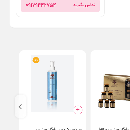
09179442754
تماس بگیرید
سرم ضد ریزش مو آرگان میداس Anti-
اسپری نمک دریایی آرگان میداس