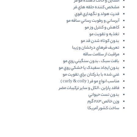
استايل و حالت دهنده مو فر
مشخص کننده حلقه هاي فر
قدرت هولد و‌ نگهداري قوي
آبرساني و رطوبت رساني ساقه مو
کاهش و‌ کنترل وز مو
تغذيه و‌ تقويت مو
بدون کوتاه شدن قد مو
تعريف فرهاي درخشان و زيبا
مراقبت از سلامت ساقه
بافت سبک ، بدون سنگيني روي مو
بدون ايجاد سفيدک يا خشکي روي مو
غني شده با بذرکتان براي تقويت مو
مناسب انواع مو فر ( curly & coily )
فاقد پارابن ، الکل و ساير ترکيبات مضر
بدون تست حيواني
وزن خالص 283 گرم
ساخت کشور آمريکا