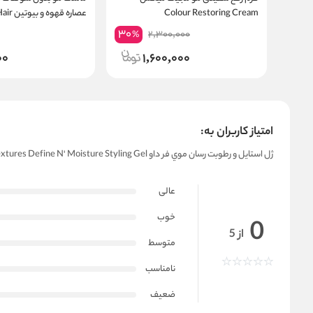
Colour Restoring Cream
عصاره قه
Mask Coffee Biotin
30
2,300,000
%
00
1,600,000
امتیاز کاربران به:
ژل استايل و‌ رطوبت رسان موي فر داو Dove Amplified Textures Define N' Moisture Styling Gel
عالی
خوب
0
از 5
متوسط
نامناسب
ضعیف