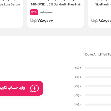
وه و بیوتین NiceFresh Hair
MINOXIDIL 5% Dandruff-Free Hair
air Loss Serum
Innovative Hair Spray
12
850,000
%
750,000
850,0
)
(0
0
%
)
(0
0
%
)
(0
0
%
وارد حساب کارب
)
(0
0
%
)
(0
0
%