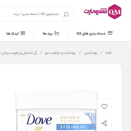
دسته بندی های کالا
برند ها
لینک ها
خانه
/
بهداشتی
/
بهداشت و مراقبت مو
/
ژل استايل و‌ رطوبت رسان موي فر داو fine N' Moisture Styling Gel