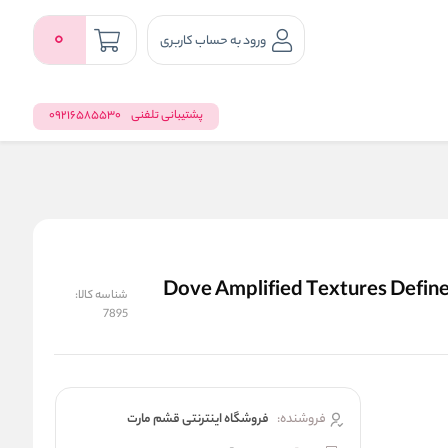
0
ورود به حساب کاربری
پشتیبانی تلفنی
09216585530
ن موي فر داو Dove Amplified Textures Define N' Moisture
شناسه کالا:
7895
فروشنده:
فروشگاه اینترنتی قشم مارت