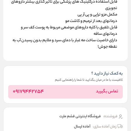
قابل استفاده درکلینیک های پزشکی برای تاثیر گذاری بیشتر داروهای
تجویزی
مکمل مزو تراپی و پی آر پی
درمانهای بعد از ترمیم و کاشت مو
قابل تلفیق با کلیه داروهای موضعی مربوط به پوست کف سر و
درمانهای ساقه
دارای خاصیت ساخت مه غبار با دمای،سرد و ملایم بدون رسیدن آب به
نقطه جوش!
به کمک نیاز دارید ؟
کافیست با ما در میان بگذارید تا شما را راهنمایی کنیم
09179442754
تماس بگیرید
فروشنده:
فروشگاه اینترنتی قشم مارت
زمان آماده سازی:
آماده ارسال