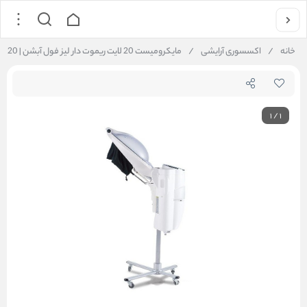
خانه
/
اکسسوری آرایشی
/
مایکرومیست 20 لایت ریموت دار لیز فول آبشن | Lizz Micromist 20
1
/
1