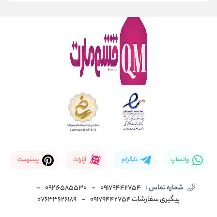
واتساپ
تلگرام
آپارات
پینترست
شماره تماس :
09179442754
-
09216585530
-
پیگیری سفارشات 09179442754
-
07633626189