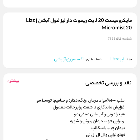
مایکرومیست 20 لایت ریموت دار لیز فول آبشن | Lizz
Micromist 20
شناسه کالا:
7933
لیز Lizze
اکسسوری آرایشی
برند:
دسته بندی:
بیشتر
نقد و بررسی تخصصی
جذب 100%مواد درمان ،رنگ،دکلره و صافیها توسط مو
افزایش ماندگاری تا هفت برابر حالت معمول
هیدرادرمی و آبرسانی عمقی مو
ازنتراپی جهت درمان ریزش و شوره
درمان چربی اسکالپ
فوتو تراپی و ال ال ال تی