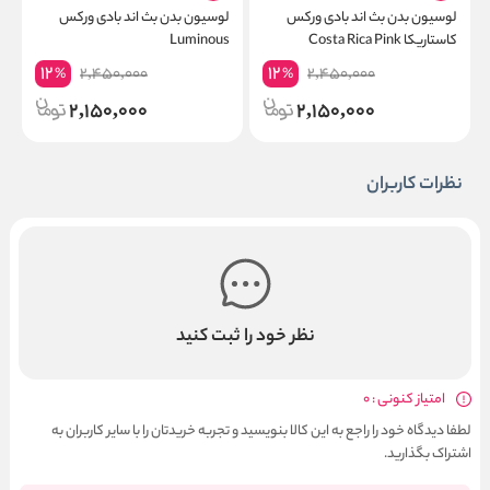
لوسیون بدن بث اند بادی ورکس
لوسیون بدن بث اند بادی ورکس
ل
کاستاریکا Costa Rica Pink
Luminous
e
Pineapple
12
12
2,450,000
2,450,000
%
%
2,150,000
2,150,000
نظرات کاربران
نظر خود را ثبت کنید
امتیاز کنونی : 0
لطفا دیدگاه خود را راجع به این کالا بنویسید و تجربه خریدتان را با سایر کاربران به
اشتراک بگذارید.