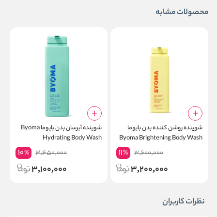
محصولات مشابه
شوینده روشن کننده بدن بایوما
شوینده آبرسان بدن بایوما Byoma
ک
Byoma Brightening Body Wash
Hydrating Body Wash
پ
10
11
3,450,000
3,600,000
%
%
3,100,000
3,200,000
نظرات کاربران