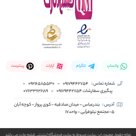
واتساپ
تلگرام
آپارات
پینترست
شماره تماس :
09179442754
-
09216585530
-
پیگیری سفارشات 09179442754
-
07633626189
آدرس :
بندرعباس – میدان صادقیه – کوی پرواز – کوچه آبان
5-مجتمع نیلوفرآبی – واحد17
تمام حقوق معنوی این سایت مربوط به سایت فروشگاه اینترنتی قشم مارت می باشد