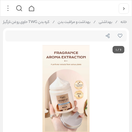
خانه
/
بهداشتی
/
بهداشت و مراقبت بدن
/
کره بدن TWG حاوی روغن نارگیل TWG OEM Custom Coconut Oil Body Butter
1
/
6