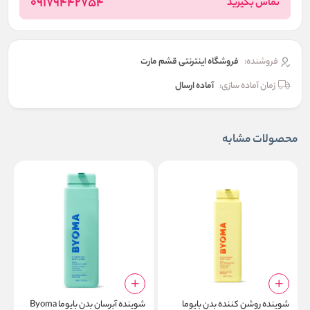
09179442754
تماس بگیرید
فروشنده:
فروشگاه اینترنتی قشم مارت
زمان آماده سازی:
آماده ارسال
محصولات مشابه
شوینده روشن کننده بدن بایوما
شوینده آبرسان بدن بایوما Byoma
ک