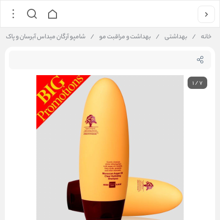
خانه
/
بهداشتی
/
بهداشت و مراقبت مو
/
شامپو آرگان میداس آبرسان و پاک کننده midas
1
/
7