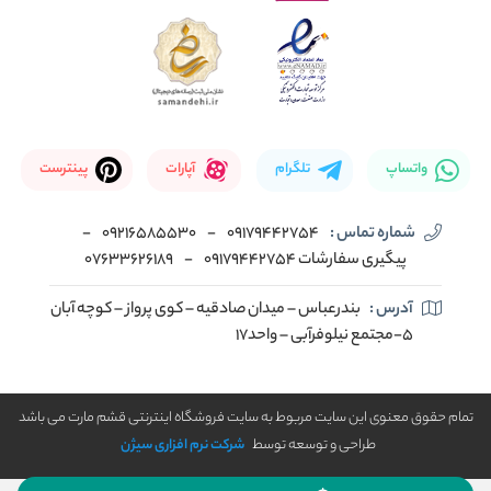
واتساپ
تلگرام
آپارات
پینترست
شماره تماس :
09179442754
-
09216585530
-
پیگیری سفارشات 09179442754
-
07633626189
آدرس :
بندرعباس – میدان صادقیه – کوی پرواز – کوچه آبان
5-مجتمع نیلوفرآبی – واحد17
تمام حقوق معنوی این سایت مربوط به سایت فروشگاه اینترنتی قشم مارت می باشد
طراحی و توسعه توسط
شرکت نرم افزاری سیژن