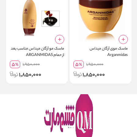
ماسک موی آرگان میداس
ماسک مو آرگان میداس مناسب بعد
Arganmidas
از حمام ARGANMIDAS
s
5
5
1,950,000
1,950,000
%
%
1,850,000
1,850,000