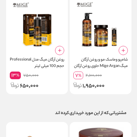
شامپو وماسک مو و روغن آرگان
روغن آرگان میگ مدل Professional
ش
میگ Mige Argan حاوی روغن آرگان
حجم 100 میلی لیتر
o
13
7
750,000
2,100,000
%
%
650,000
1,950,000
مشتریانی که از این مورد خریداری کرده اند