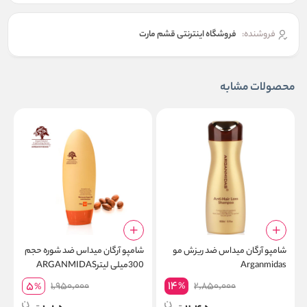
فروشنده:
فروشگاه اینترنتی قشم مارت
محصولات مشابه
شامپو آرگان میداس ضد ریزش مو
شامپو آرگان میداس ضد شوره حجم
Arganmidas
300میلی لیترARGANMIDAS
AMINO ACID SAHMPOO
14
5
1,950,000
2,850,000
%
%