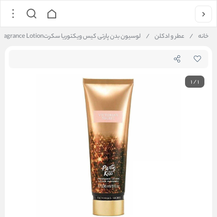
خانه
/
عطر و ادکلن
/
لوسیون بدن پارتی کیس ویکتوریا سکرتVictoria ‘s Secret Party Kiss Fragrance Lotion
1
/
1