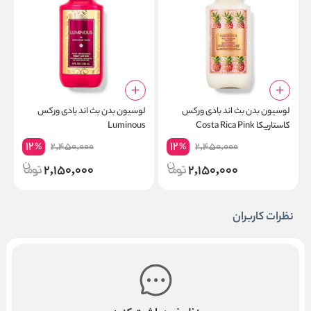
لوسیون بدن بث اند بادی ورکس
لوسیون بدن بث اند بادی ورکس
ل
کاستاریکا Costa Rica Pink
Luminous
e
Pineapple
12
12
2,450,000
2,450,000
%
%
2,150,000
2,150,000
نظرات کاربران