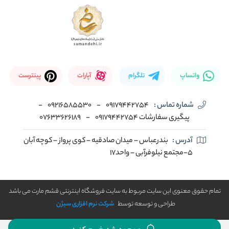
واتساپ
تلگرام
آپارات
پینترست
شماره تماس :
09179442754
-
09216585530
-
پیگیری سفارشات 09179442754
-
07633626189
آدرس :
بندرعباس – میدان صادقیه – کوی پرواز – کوچه آبان
5-مجتمع نیلوفرآبی – واحد17
تمام حقوق معنوی این سایت مربوط به سایت فروشگاه اینترنتی قشم مارت می باشد
طراحی و توسعه توسط
شرکت نرم افزاری سیژن