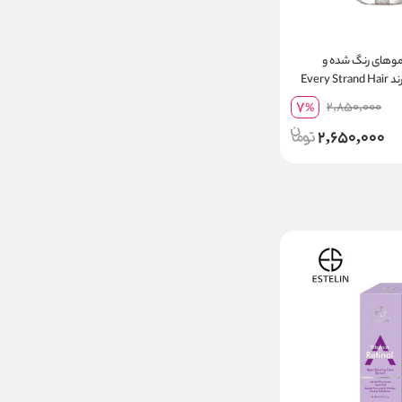
موهای رنگ شده و
کراتینه اوری استرند Every Strand Hair
7
2,850,000
%
2,650,000