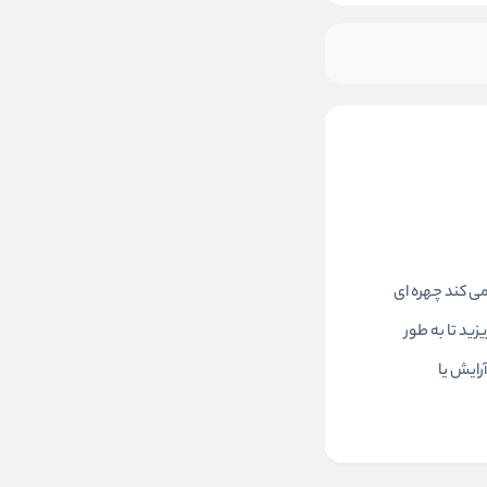
ی کند چهره ای
وه استفاده: بعد از پاکسازی صبح یا عصر، 3 تا 4 قطره از آن را بریزید تا به طور
رایش یا