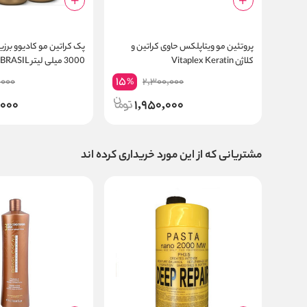
پروتئین مو ویتاپلکس حاوی کراتین و
کلاژن Vitaplex Keratin
3000 میلی لیتر
CACAU
15
,000
2,300,000
%
,000
1,950,000
مشتریانی که از این مورد خریداری کرده اند