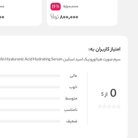
16
00
950,000
%
00
800,000
امتیاز کاربران به:
سرم صورت هیالورونیک اسید استلین Estelin Hyaluronic Acid Hydrating Serum
عالی
خوب
0
از 5
متوسط
نامناسب
ضعیف