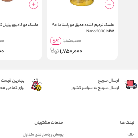
ماسک ترمیم کننده عمیق مو پاستا Pasta
ماسک مو کادیوو برزیل کاکائو eu
Nano 2000 MW
5
000
1,850,000
%
00
1,750,000
ارسال سریع
بهترین قیمت
ارسال سریع به سراسر کشور
برای تمامی م
لینک ها
خدمات مشتریان
خانه
پرسش و پاسخ های متداول