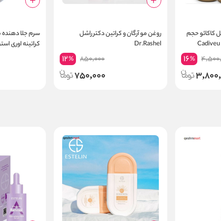
پک کراتین مو کادیوو برزیل کاکائو حجم
روغن مو آرگان و کراتین دکتر راشل
سرم جلا دهنده 
 Cadiveu BRASIL
Dr.Rashel
Polisher حجم 177 میل
12
16
850,000
4,500
%
%
750,000
3,800