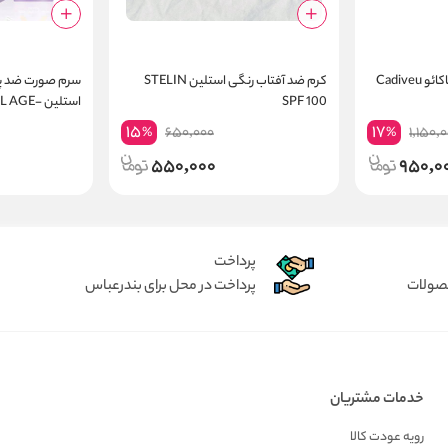
Cadiv
کرم ضد آفتاب رنگی استلین STELIN
SPF 100
استلین E
 FACE SERUM
15
17
650,000
1,150,
%
%
550,000
950,0
پرداخت
حصولات
پرداخت در محل برای بندرعباس
خدمات مشتریان
رویه عودت کالا