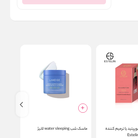
پپتید یا ترمیم کننده
ماسک شب water sleeping لانیژ
eatment