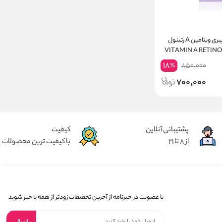
سرم صورت ضد پیری ویتامین A رتینول
VITAMIN A RETINOL AG-
DEFYING
18
850,000
%
700,000
پشتیبانی آنلاین
کیفیت
از 8 تا 21
با کیفیت ترین محصولات
با عضویت در خبرنامه از آخرین تخفیفات زودتر از همه با خبر شوید