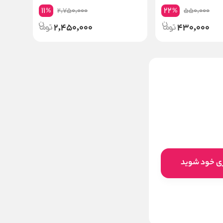
11
22
2,750,000
550,000
%
%
2,450,000
430,000
سرم صورت هیالورونیک اسید
استلین Estelin Hyaluronic
Acid Hydrating Serum
ناموجود
این کالا فعلا موجود نیست اما می‌توانید
ری خود شوید
زنگوله را بزنید تا به محض موجود شدن، به
شما خبر دهیم
موجود شد خبرم کنید