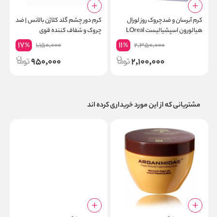
کرم آبرسان و ضدچروک روز لورال
کرم دور چشم گلد کلاژن بالانس | ضد
ک
هیالورون اسپشیالیست LOreal
چروک و شفاف کننده قوی
Hyaluron حجم 50 میلی لیتر
m
17
11
1,150,000
2,350,000
%
%
950,000
2,100,000
مشتریانی که از این مورد خریداری کرده اند