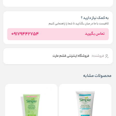
به کمک نیاز دارید ؟
کافیست با ما در میان بگذارید تا شما را راهنمایی کنیم
09179442754
تماس بگیرید
فروشنده:
فروشگاه اینترنتی قشم مارت
محصولات مشابه