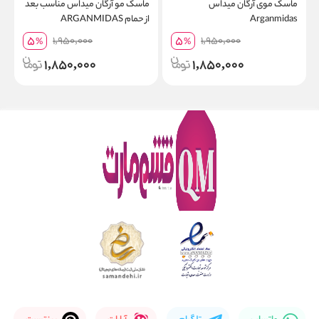
ماسک موی آرگان میداس
ماسک مو آرگان میداس مناسب بعد
Arganmidas
از حمام ARGANMIDAS
O
5
5
1,950,000
1,950,000
%
%
1,850,000
1,850,000