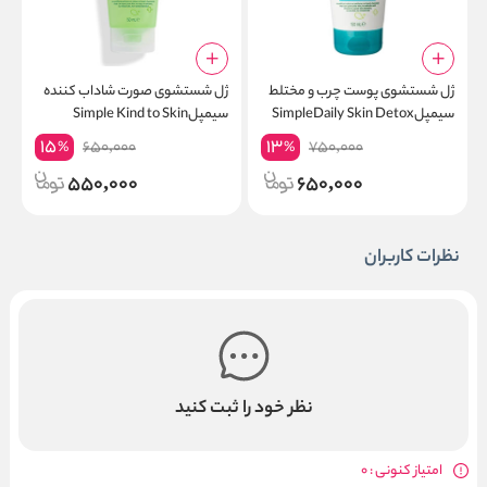
ژل شستشوی پوست چرب و مختلط
ژل شستشوی صورت شاداب کننده
ک
سیمپلSimpleDaily Skin Detox
سیمپلSimple Kind to Skin
Purifying Face Wash
Refreshing Facial Gel Wash
ls
15
13
650,000
750,000
%
%
550,000
650,000
نظرات کاربران
نظر خود را ثبت کنید
امتیاز کنونی : 0