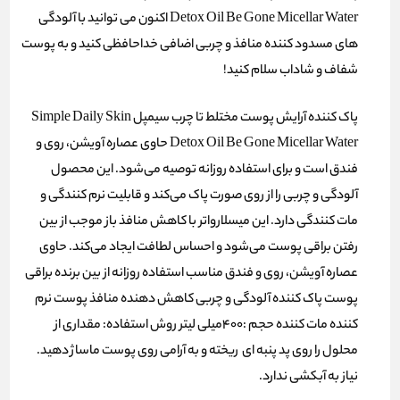
Detox Oil Be Gone Micellar Water اکنون می توانید با آلودگی
های مسدود کننده منافذ و چربی اضافی خداحافظی کنید و به پوست
شفاف و شاداب سلام کنید!
پاک کننده آرایش پوست مختلط تا چرب سیمپل Simple Daily Skin
Detox Oil Be Gone Micellar Water حاوی عصاره آویشن، روی و
فندق است و برای استفاده روزانه توصیه می‌شود. این محصول
آلودگی و چربی را از روی صورت پاک می‌کند و قابلیت نرم کنندگی و
مات کنندگی دارد. این میسلارواتر با کاهش منافذ باز موجب از بین
رفتن براقی پوست می‌شود و احساس لطافت ایجاد می‌کند. حاوی
عصاره آویشن، روی و فندق مناسب استفاده روزانه از بین برنده براقی
پوست پاک کننده آلودگی و چربی کاهش دهنده منافذ پوست نرم
کننده مات کننده حجم :400میلی لیتر روش استفاده: مقداری از
محلول را روی پد پنبه ای ریخته و به آرامی روی پوست ماساژ دهید.
نیاز به آبکشی ندارد.