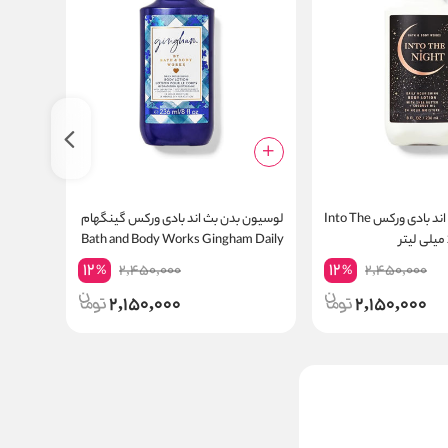
لوسیون بدن بث اند بادی ورکس Into The
لوسیون بدن بث اند بادی ورکس گینگهام
Bath and Body Works Gingham Daily
Stars حجم 236 میلی لیتر
Nourishing Body Lotion 24 Hour
12
12
2,450,000
2,450,000
%
%
Moisture
2,150,000
2,150,000
ادکلن پورتفینو سیلور
چوبی مردانه