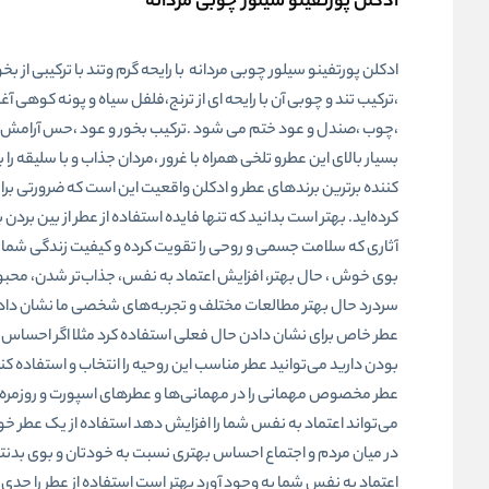
ادکلن پورتفینو سیلور چوبی مردانه
ادکلن پورتفینو سیلور چوبی مردانه با رایحه گرم وتند با ترکیبی از 
،ترکیب تند و چوبی آن با رایحه ای از ترنج،فلفل سیاه و پونه کوهی آغ
،چوب ،صندل و عود ختم می شود .ترکیب بخور و عود ،حس آرامش و 
بسیار بالای این عطرو تلخی همراه با غرور ،مردان جذاب و با سلی
کننده برترین برندهای عطر و ادکلن واقعیت این است که ضرورتی برای ا
کرده‌اید. بهتر است بدانید که تنها فایده استفاده از عطر از بین ب
آثاری که سلامت جسمی و روحی را تقویت کرده و کیفیت زندگی شما ر
بوی خوش ، حال بهتر، افزایش اعتماد به نفس، جذاب‌تر شدن، محبو
سردرد حال بهتر مطالعات مختلف و تجربه‌های شخصی ما نشان داده است
عطر خاص برای نشان دادن حال فعلی استفاده کرد مثلا اگر احساس ش
بودن دارید می‌توانید عطر مناسب این روحیه را انتخاب و استفاده ک
عطر مخصوص مهمانی را در مهمانی‌ها و عطرهای اسپورت و روزمره ر
می‌تواند اعتماد به نفس شما را افزایش دهد استفاده از یک عطر خو
در میان مردم و اجتماع احساس بهتری نسبت به خودتان و بوی بدنتان
اعتماد به نفس شما به وجود آورد بهتر است استفاده از عطر را جد