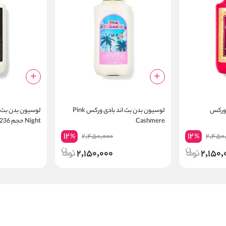
 ورکس
لوسیون بدن بث اند بادی ورکس Pink
Cashmere
Night حجم 236 میلی لیتر
12
12
2,450,000
2,450
%
%
2,150,000
2,150,