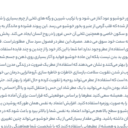
بخور خوشبو و عود آغاز می شود و با ترکیب شیرین و رگه های تلخی از چرم بسیاری را
از شده که قلب گرمی از عنبر و بخور خوشبو می رسد .این پیوند فشرده و ماندگار به پا
سکون خاصی و همچنین تلخی آن حس غرور را در روح انسان ایجاد می کند .پخش ب
قه را به سمت خود سوق می دهد .مصرف این عطر در فصول سرد سال مطلوبتر است. ق
ستفاده از عطر وجود ندارد اما شما با این کار خود را از چندین و چند فایده استفاد
ردن بوی بد بدن نیست بلکه این ماده خوشبو فواید و آثار بسیاری روی ذهن و جسم شما
ا بهتر می‌کنند و نشان می‌دهند که استفاده از عطر یک ضرورت در زندگی مدرن اس
ب‌تر شدن،تقویت سلامت،بازسازی خاطرات و خاطره سازی ،آروماتراپی،درمان بی خو
 که استفاده از عطر می‌تواند روحیه را تقویت کرده و حال افراد را بهتر کند. حتی
اد بودن دارید می‌توانید با یک عطر شاد این حس را منتقل کنید و یا اگر احسا
نید. همیشه سعی کنید عطرها را بر اساس موقعیتی که قرار است برای آن آماده شوید 
ا به صورت روزمره استفاده کنید. افزایش اعتماد به نفس همان طور که پوشیدن یک
شبو و سطح بالا هم می‌تواند اعتماد به نفس شما را بالاتر ببرد و باعث شود که د
 داشته باشید. وقتی مقدار بسیار کمی از یک عطر خوشبو می‌تواند چنین تغییری را
ی بگیرید و همیشه از عطرهایی استفاده کنید که با شخصیت شما هماهنگی دارند و 