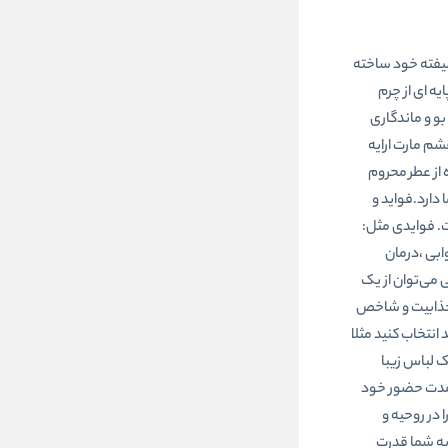
 شیفته خود ساخته
یه ای از چرم
و و ماندگاری
شم مارت ارایه
ه از عطر محروم
 دارد.فواید و
ت. فوایدی مثل:
ابی ،درمان
 می‌توان از یک
س جذابیت و شاخص
انتخاب کنید مثلا
 لباس زیبا
ر مدت حضور خود
 در روحیه و
به شما قدرت