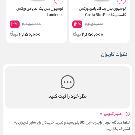
لوسیون بدن بث اند بادی ورکس
لوسیون بدن بث اند بادی ورکس
ل
کاستاریکا Costa Rica Pink
Luminous
e
Pineapple
12
12
2,450,000
2,450,000
%
%
2,150,000
2,150,000
نظرات کاربران
نظر خود را ثبت کنید
امتیاز کنونی : 0
لطفا دیدگاه خود را راجع به این کالا بنویسید و تجربه خریدتان را با سایر کاربران به
اشتراک بگذارید.