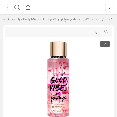
خانه
/
عطر و ادکلن
/
بادی اسپلش ویکتوریا سکرت Good Vibes or Good Bye Body Mist
1
/
1