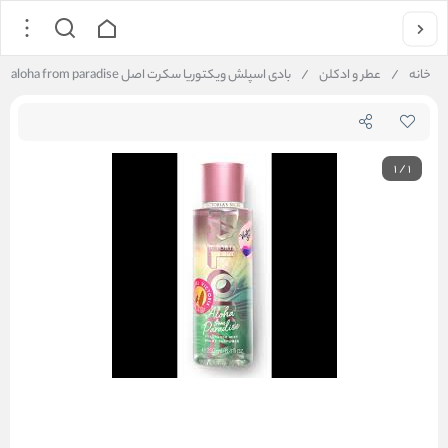
خانه
/
عطر و ادکلن
/
بادی اسپلش ویکتوریا سکرت اصل aloha from paradise
1
/
1