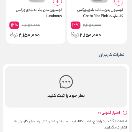
لوسیون بدن بث اند بادی ورکس
لوسیون بدن بث اند بادی ورکس
ل
کاستاریکا Costa Rica Pink
Luminous
e
Pineapple
12
12
2,450,000
2,450,000
%
%
2,150,000
2,150,000
نظرات کاربران
نظر خود را ثبت کنید
امتیاز کنونی : 0
لطفا دیدگاه خود را راجع به این کالا بنویسید و تجربه خریدتان را با سایر کاربران به
اشتراک بگذارید.