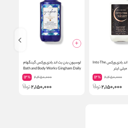
لوسیون بدن بث اند بادی ورکس Into The
لوسیون بدن بث اند بادی ورکس گینگهام
Bath and Body Works Gingham Daily
Stars حجم 236 میلی لیتر
Nourishing Body Lotion 24 Hour
12
12
2,450,000
2,450,000
%
%
Moisture
2,150,000
2,150,000
بادی اسپلش ویکتوریا سکرت
اوریجینال Tropic Dreams