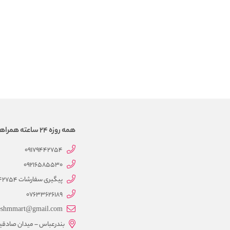
همه روزه 24 ساعته همراهتیم
09179442754
09216585530
پیگیری سفارشات 09179442754
07633626189
eshmmart@gmail.com
بندرعباس – میدان صادقی