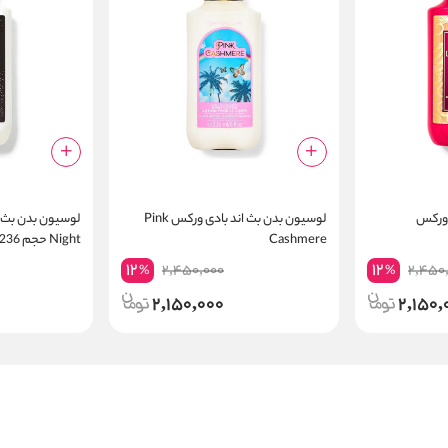
 ورکس
لوسیون بدن بث اند بادی ورکس Pink
Cashmere
Night حجم 236 میلی لیتر
12
12
2,450,000
2,450
%
%
2,150,000
2,150,