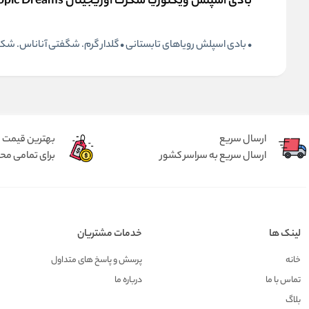
بادی اسپلش ویکتوریا سکرت اوریجینال Tropic Dreams
• بادی اسپلش رویاهای تابستانی • گلدار گرم. شگفتی آناناس. شکوفه‌های مرک
ارسال سریع
بهترین قیمت
ارسال سریع به سراسر کشور
برای تمامی م
لینک ها
خدمات مشتریان
خانه
پرسش و پاسخ های متداول
تماس با ما
درباره ما
بلاگ