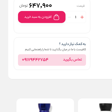
647,900
تومان
قیمت:
افزودن به سبد خرید
به کمک نیاز دارید ؟
کافیست با ما در میان بگذارید تا شما را راهنمایی کنیم
09179442754
تماس بگیرید