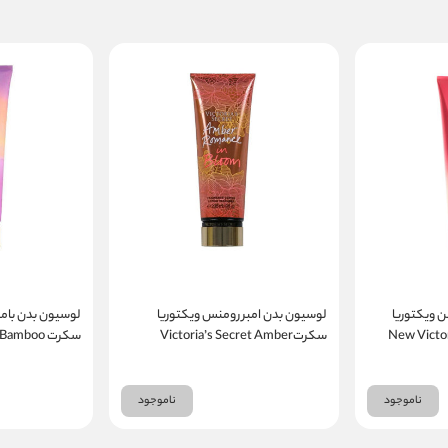
سداکشن ویکتوریا
لوسیون بدن امبر رومنس ویکتوریا
لوسیون بدن بامب
New Victori
سکرتVictoria’s Secret Amber
سکرت amboo
agrance Lotion
Romance In Bloom Fragrance Lotion
ناموجود
ناموجود