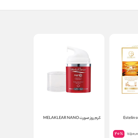
آفتاب استلین Estelin sun
کرم روز صورت MELAKLEAR NANO
20
750,0
%