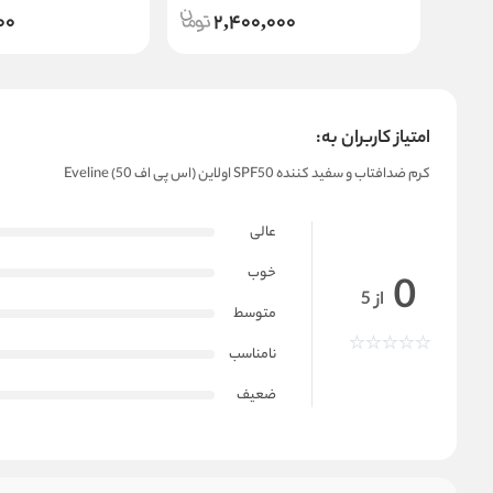
00
2,400,000
امتیاز کاربران به:
کرم ضدافتاب و سفید کننده SPF50 اولاین (اس پی اف 50) Eveline
عالی
خوب
0
از 5
متوسط
نامناسب
ضعیف