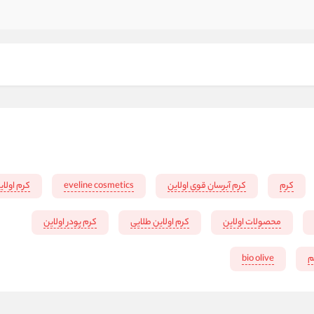
کرم
کرم آبرسان قوی اولاین
eveline cosmetics
کرم اولای
محصولات اولاین
کرم اولاین طلایی
کرم پودر اولاین
م
bio olive