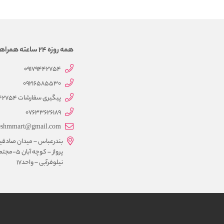
همه روزه 24 ساعته همراهتیم
09179442754
09216585530
پیگیری سفارشات 09179442754
07633626189
eshmmart@gmail.com
بندرعباس – میدان صادقی
پرواز – کوچه آبان 5-
نیلوفرآبی – واحد17