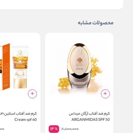
محصولات مشابه
کرم ضد آفتاب آرگان میداس
کرم ضد 
Cream spf 60
ARGANMIDAS SPF 50
14
00
2,800,000
%