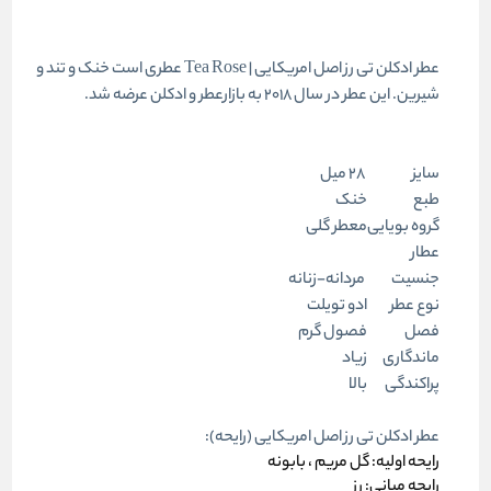
عطر ادکلن تی رز اصل امریکایی | Tea Rose عطری است خنک و تند و
شیرین. این عطر در سال 2018 به بازارعطر و ادکلن عرضه شد.
سایز
28 میل
طبع
خنک
گروه بویایی
معطر گلی
عطار
جنسیت
مردانه-زنانه
نوع عطر
ادو تویلت
فصل
فصول گرم
ماندگاری
زیاد
پراکندگی
بالا
عطر ادکلن تی رز اصل امریکایی (رایحه):
رایحه اولیه: گل مریم ، بابونه
رایحه میانی: رز