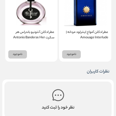
عطر ادکلن آمواج اینترلود مردانه |
عطر ادکلن آنتونیو باندراس هر
ع
Amouage Interlude
سکرت Antonio Banderas Her
k
Secret
ناموجود
ناموجود
نظرات کاربران
نظر خود را ثبت کنید