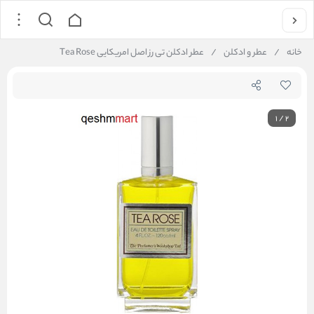
خانه
/
عطر و ادکلن
/
عطر ادکلن تی رز اصل امریکایی Tea Rose
1
/
2