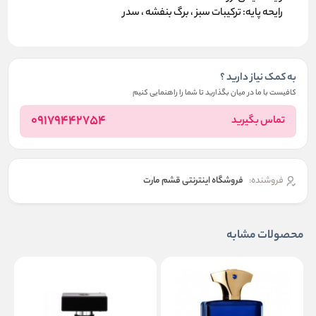
رایحه پایه: ترکیبات سبز ، برگ بنفشه ، سدر
به کمک نیاز دارید ؟
کافیست با ما در میان بگذارید تا شما را راهنمایی کنیم
09179442754
تماس بگیرید
فروشنده:
فروشگاه اینترنتی قشم مارت
محصولات مشابه