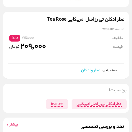
عطر ادکلن تی رز اصل امریکایی Tea Rose
شناسه کالا:
2931
231000
تخفیف:
10
%
209,000
تومان
قیمت:
عطر و ادکلن
دسته بندی:
برچسب ها
عطر ادکلن تی رز اصل امریکایی
tea rose
بیشتر
نقد و بررسی تخصصی