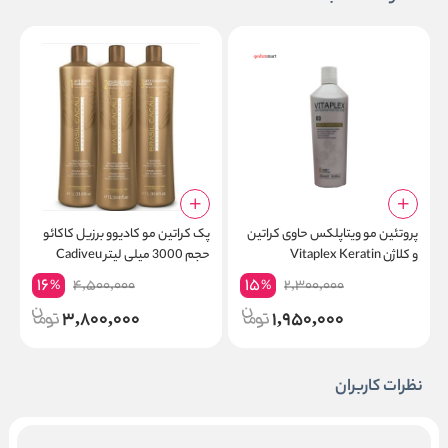
پروتئین مو ویتاپلکس حاوی کراتین
پک کراتین مو کادیوو برزیل کاکائو
و کلاژن Vitaplex Keratin
حجم 3000 میلی لیتر Cadiveu
BRASIL CACAU
16
15
4,500,000
2,300,000
%
%
3,800,000
1,950,000
نظرات کاربران