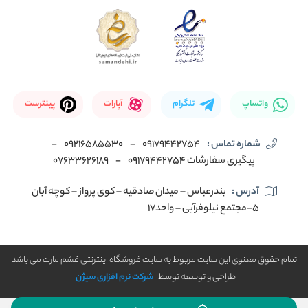
واتساپ
تلگرام
آپارات
پینترست
شماره تماس :
09179442754
-
09216585530
-
پیگیری سفارشات 09179442754
-
07633626189
آدرس :
بندرعباس – میدان صادقیه – کوی پرواز – کوچه آبان
5-مجتمع نیلوفرآبی – واحد17
تمام حقوق معنوی این سایت مربوط به سایت فروشگاه اینترنتی قشم مارت می باشد
طراحی و توسعه توسط
شرکت نرم افزاری سیژن