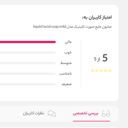
امتیاز کاربران به:
صابون مایع صورت کلینیک مدل liquid facial soap mild
عالی
خوب
5
از 5
متوسط
نامناسب
ضعیف
بررسی تخصصی
نظرات کاربران