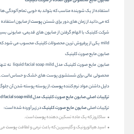
صابون مایع محصولی فوق العاده از شرکت کلینیک
استفاده از یک شوینده مناسب که بتواند به خوبی تمام آلودگی ها 
که می دانید از زمان های دور برای شستن
پوست
از صابون استفاده
mild یکی از پرفروش ترین محصولات کلینیک محسوب می شود که
صابون مایع صورت کلینیک
صابون مایع صورت کلینیک مدل liquid facial soap mild نه تنها
محصولی عالی برای شستشوی پوست های خشک و حساس است. زیرا
دلیل داشتن مواد نرم کننده
پوست
، از پوسته پوسته شدن آن جلوگی
ترکیبات اصلی صابون مایع صورت کلینیک مدل liquid facial soap mild
ترکیبات اصلی
صابون مایع صورت کلینیک
در زیر آورده شده است:
ساکاروز که یک ماده تسکین دهنده
پوست
است.
اسید هیالورونیک و گلیسیرین که باعث نرمی و لطافت
پوست
می 