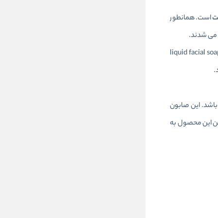
ت
است. همانطور
می شدند.
یک با الهام گرفتن از صابون های قدیمی، صابونی بسیار ملایم با فرمولاسیون عالی تولید کرده است.صابون مایع صورت کلینیک مدل liquid facial soap
.
شد. این صابون
ن این محصول به