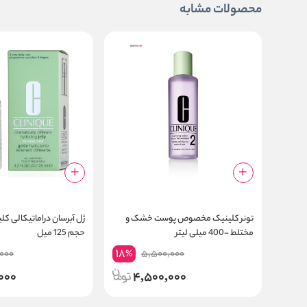
محصولات مشابه
تونر کلینیک مخصوص پوست خشک و
ژل آبرسان دراماتیکالی کل
مختلط -400 میلی لیتر
حجم 125 میل
18
000
5,500,000
%
000
4,500,000