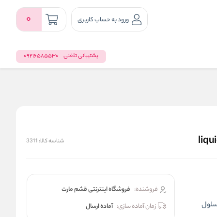
0
ورود به حساب کاربری
پشتیبانی تلفنی
09216585530
شناسه کالا:
3311
فروشنده:
فروشگاه اینترنتی قشم مارت
 سلول
زمان آماده سازی:
آماده ارسال