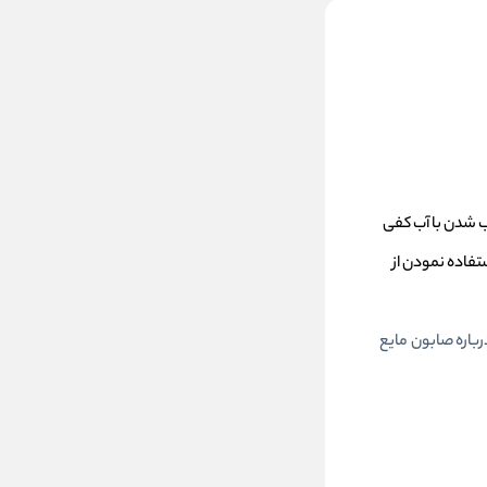
ز ترکیب شدن با آب کفی
ستفاده نمودن از
رباره صابون مایع