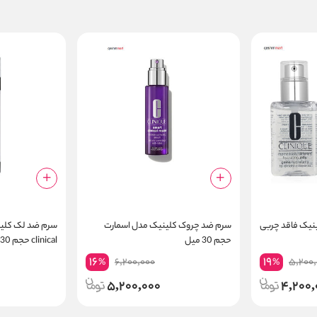
ینیک فاقد چربی
سرم ضد چروک کلینیک مدل اسمارت
حجم 30 میل
clinical حجم 30 میل
16
19
6,200,000
5,200,
%
%
5,200,000
4,200,