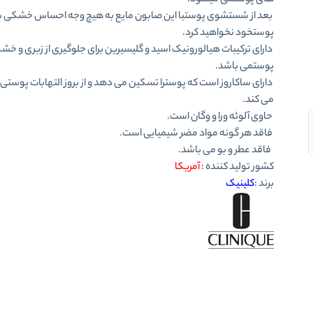
های
پوست
می میشود.
بعد از شستشوی
پوست
با این صابون مایع به هیچ وجه احساس خشکی ب
پوست
خود نخواهید کرد.
دارای ترکیبات هیالورونیک اسید و گلیسیرین برای جلوگیری از زبری و خ
پوست
می باشد.
دارای ساکاروز است که
پوست
را تسکین می دهد و از بروز التهابات پوستی
می کند.
حاوی آلوئه ‌ورا و وگان است.
فاقد هر گونه مواد مضر شیمیایی است.
فاقد عطر و بو می باشد.
کشور تولید کننده :
آمریکا
برند :
کلینیک