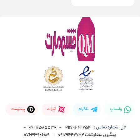
واتساپ
تلگرام
آپارات
پینترست
شماره تماس :
09179442754
-
09216585530
-
پیگیری سفارشات 09179442754
-
07633626189