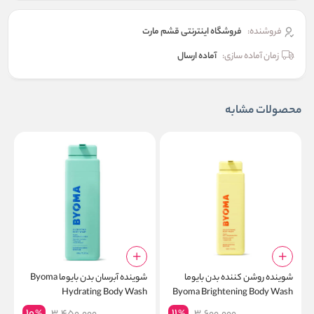
فروشنده:
فروشگاه اینترنتی قشم مارت
زمان آماده سازی:
آماده ارسال
محصولات مشابه
شوینده روشن کننده بدن بایوما
شوینده آبرسان بدن بایوما Byoma
ک
Byoma Brightening Body Wash
Hydrating Body Wash
پ