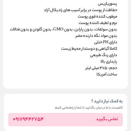
پسوریازیس
حفاظت از پوست در برابر آسیب های رادیکال آزاد
مرطوب کننده قوی پوست
نرم و لطیف کننده پوست
بدون سولفات، بدون پارابن، بدون GMO، بدون گلوتن و بدون فتالات
بدون مواد نگه دارنده مضر
دارای PH خنثی
کاملا گیاهی و دوستدار محیط زیست
دارای رنگ طبیعی
پایداری بالا
حجم : 475 میلی لیتر
ساخت آمریکا
به کمک نیاز دارید ؟
کافیست با ما در میان بگذارید تا شما را راهنمایی کنیم
09179442754
تماس بگیرید