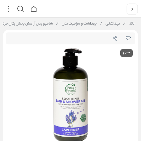
خانه
/
بهداشتی
/
بهداشت و مراقبت بدن
/
شامپو بدن آرامش بخش پتال فرش Petal Fresh حاوی اسطوخودوس مناسب پوست خشک حجم 475 میلی لی
1
/
3