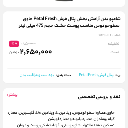
شامپو بدن آرامش بخش پتال فرش Petal Fresh حاوی
اسطوخودوس مناسب پوست خشک حجم 475 میلی لیتر
شناسه کالا:
7878
2850000
تخفیف:
7
%
2,650,000
تومان
قیمت:
پتال فرش Petal Fresh
بهداشت و مراقبت بدن
برند:
دسته بندی:
بیشتر
نقد و بررسی تخصصی
حاوی عصاره اسطوخودوس، ویتامین E، ویتامین B5، گلیسیرین، عصاره
گیاه بومادران، عصاره بابونه و عصاره آویشن
تسکین دهنده التهاب‌های پوستی، اگزما، خشکی پوست و درمان