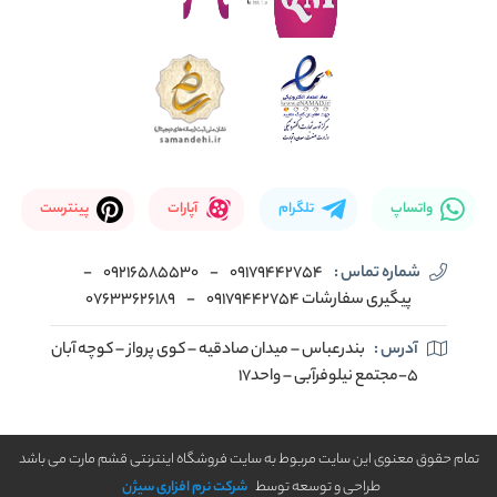
واتساپ
تلگرام
آپارات
پینترست
شماره تماس :
09179442754
-
09216585530
-
پیگیری سفارشات 09179442754
-
07633626189
آدرس :
بندرعباس – میدان صادقیه – کوی پرواز – کوچه آبان
5-مجتمع نیلوفرآبی – واحد17
تمام حقوق معنوی این سایت مربوط به سایت فروشگاه اینترنتی قشم مارت می باشد
طراحی و توسعه توسط
شرکت نرم افزاری سیژن