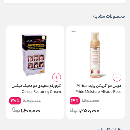
محصولات مشابه
موس مو آفریکن پراید African
کرم رفع سفیدی مو مجیک میکس
م
Pride Moisture Miracle Rose
Colour Restoring Cream
ف
e
Water & Argan Oil Curl Mousse
30
14
2,300,000
1,450,000
%
%
n
1,600,000
1,250,000