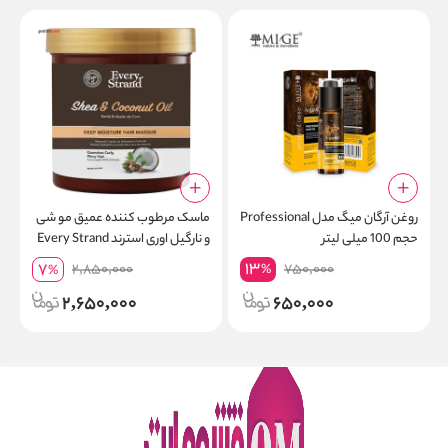
روغن آرگان میگ مدل Professional
ماسک مرطوب کننده عمیق مو شی
ش
حجم 100 میلی لیتر
و نارگیل اوری استرند Every Strand
Deep Moisture وزن 425 گرم
13
7
2,850,000
750,000
%
%
م
2,650,000
650,000