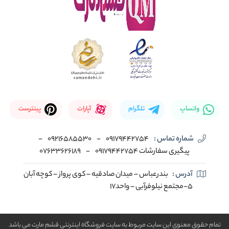
واتساپ
تلگرام
آپارات
پینترست
شماره تماس :
09179442754
-
09216585530
-
پیگیری سفارشات 09179442754
-
07633626189
آدرس :
بندرعباس – میدان صادقیه – کوی پرواز – کوچه آبان
5-مجتمع نیلوفرآبی – واحد17
تمام حقوق معنوی این سایت مربوط به سایت فروشگاه اینترنتی قشم مارت می باشد