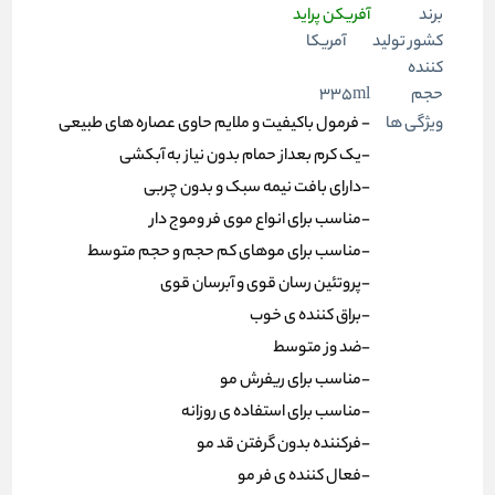
برند
آفریکن پراید
کشور تولید
آمریکا
کننده
حجم
335ml
ویژگی ها
- فرمول باکیفیت و ملایم حاوی عصاره های طبیعی
-یک کرم بعداز حمام بدون نیاز به آبکشی
-دارای بافت نیمه سبک و بدون چربی
-مناسب برای انواع موی فر و‌موج دار
-مناسب برای موهای کم حجم و حجم متوسط
-پروتئین رسان قوی و آبرسان قوی
-براق کننده ی خوب
-ضد وز متوسط
-مناسب برای ریفرش مو
-مناسب برای استفاده ی روزانه
-فرکننده بدون گرفتن قد مو
-فعال کننده ی فر مو