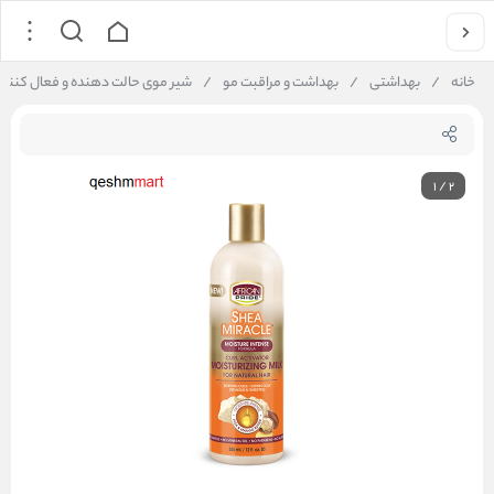
خانه
/
بهداشتی
/
بهداشت و مراقبت مو
/
شیر موی حالت دهنده و فعال کننده ی فر مو آفریکن پراید isturizing Milk
1
/
2