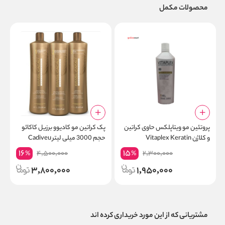
محصولات مکمل
پروتئین مو ویتاپلکس حاوی کراتین
پک کراتین مو کادیوو برزیل کاکائو
و کلاژن Vitaplex Keratin
حجم 3000 میلی لیتر Cadiveu
i
BRASIL CACAU
16
15
4,500,000
2,300,000
%
%
3,800,000
1,950,000
مشتریانی که از این مورد خریداری کرده اند