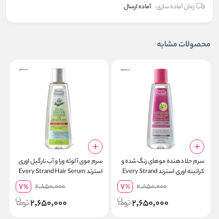
زمان آماده سازی:
آماده ارسال
محصولات مشابه
سرم جلا دهنده موهای رنگ شده و
سرم موی آلوئه ورا و آب نارگیل اوری
س
کراتینه اوری استرند Every Strand
استرند Every Strand Hair Serum
Hair Polisher حجم 177 میل
حجم 177 میلی لیتر
er
7
7
2,850,000
2,850,000
%
%
2,650,000
2,650,000