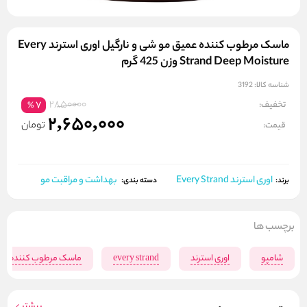
ماسک مرطوب کننده عمیق مو شی و نارگیل اوری استرند Every
Strand Deep Moisture وزن 425 گرم
شناسه کالا:
3192
2850000
تخفیف:
7
%
2,650,000
تومان
قیمت:
اوری استرند Every Strand
بهداشت و مراقبت مو
برند:
دسته بندی:
برچسب ها
شامپو
اوری استرند
every strand
ماسک مرطوب کننده عمی
بیشتر