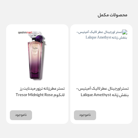
محصولات مکمل
تستر اورجینال عطر لالیک آمیتیس-
تستر عطر زنانه ترزور میدنایت رز
بنفش زنانه Lalique Amethyst
لانکوم Tresor Midnight Rose
ز
ناموجود
ناموجود