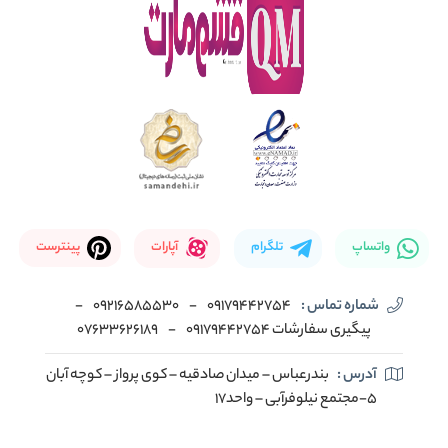
واتساپ
تلگرام
آپارات
پینترست
شماره تماس :
09179442754
-
09216585530
-
پیگیری سفارشات 09179442754
-
07633626189
آدرس :
بندرعباس – میدان صادقیه – کوی پرواز – کوچه آبان
5-مجتمع نیلوفرآبی – واحد17