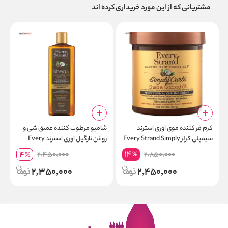
مشتریانی که از این مورد خریداری کرده اند
کرم فر کننده موی اوری استرند
شامپو مرطوب کننده عمیق شی و
ژ
سیمپلی کرلز Every Strand Simply
روغن نارگیل اوری استرند Every
Curls وزن 425 گرم
Strand Deep Moisture حجم 399
l
14
4
2,450,000
2,850,000
%
%
میلی لیتر
l
2,350,000
2,450,000