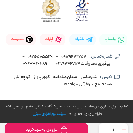
واتساپ
تلگرام
آپارات
پینترست
شماره تماس :
09179442754
-
09216585530
-
پیگیری سفارشات 09179442754
-
07633626189
آدرس :
بندرعباس – میدان صادقیه – کوی پرواز – کوچه آبان
5-مجتمع نیلوفرآبی – واحد17
تمام حقوق معنوی این سایت مربوط به سایت فروشگاه اینترنتی قشم مارت می باشد
طراحی و توسعه توسط
شرکت نرم افزاری سیژن
افزودن به سبد خرید