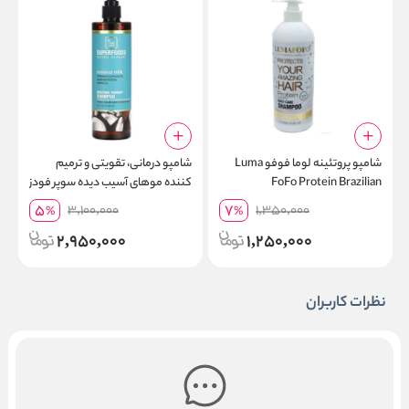
شامپو پروتئینه لوما فوفو Luma
شامپو درمانی، تقویتی و ترمیم
ا
FoFo Protein Brazilian
کننده موهای آسیب دیده سوپر فودز
ع
بی سی ال BCL Super Foods حاوی
g
5
7
3,100,000
1,350,000
%
%
عصاره طبیعی و ارگانیک کلم کیل
r
2,950,000
1,250,000
(Kale) حجم 355 میلی لیتر
نظرات کاربران