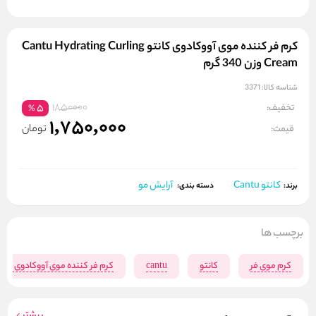
کرم فر کننده موی آووکادوی کانتو Cantu Hydrating Curling
Cream وزن 340 گرم
شناسه کالا:
3371
1850000
تخفیف:
5
%
1,750,000
تومان
قیمت:
کانتو Cantu
آرایش مو
برند:
دسته بندی:
برچسب ها
کرم موی فر
کانتو
cantu
کرم فر کننده موی آووکادوی کانت
بیشتر