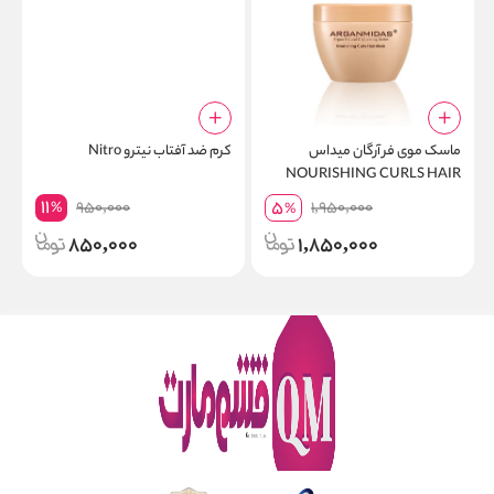
ماسک موی فر آرگان میداس
کرم ضد آفتاب نیترو Nitro
NOURISHING CURLS HAIR
00
MASK
11
5
950,000
1,950,000
%
%
850,000
1,850,000