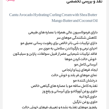
نقد و بررسی تخصصی
Cantu Avocado Hydrating Curling Cream with Shea Butter
Mango Butter and Coconut Oil
دارای فرمولاسیون عالی همراه با عصاره های طبیعی
کاهش شکنندگی موهای سر
دارای ترکیبات شی باتر خالص برای رطوبت رسانی عمیق مو
احیای نرمی و بازگرداندن سلامتی به موی سر
فاقد ترکیبات شیمیایی مضر از قبیل سولفات، پارابن و سیلیکون
خوش حالت کردن موها
آبرسانی کامل مو
ایجاد فرهای زیبا و ارتجاعی
نمای موهای فر بلند و خوش حالت
درخشان کننده مو
تغذیه کامل ساقه مو با عصاره های گیاهی خالص
حاوی روغن آووکادو برای آبرسانی و رفع وز
حاوی کره انبه
حاوی روغن نارگیل
رفع وز موهای تغذیه نشده و تعریف فرهای خوش حالت