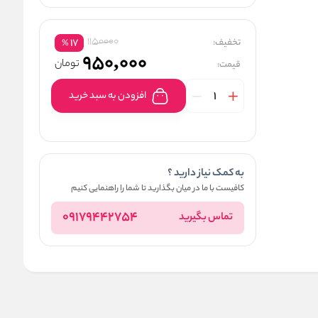
1150000
تخفیف:
17
%
950,000
تومان
قیمت:
افزودن به سبد خرید
به کمک نیاز دارید ؟
کافیست با ما در میان بگذارید تا شما را راهنمایی کنیم
09179442754
تماس بگیرید