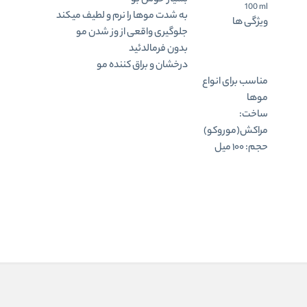
بسیار خوش بو
100 ml
به شدت موها را نرم و لطیف میکند
ویژگی ها
جلوگیری واقعی از وز شدن مو
بدون فرمالدئید
درخشان و براق کننده مو
مناسب برای انواع
موها
ساخت:
مراکش(موروکو)
حجم: ۱۰۰ میل