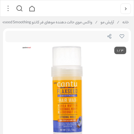
خانه
/
آرایش مو
/
واکس موی حالت دهنده موهای فر کانتو Cantu Flaxseed Smoothing وزن 56 گرم
1
/
3