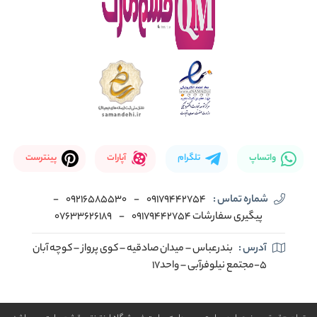
واتساپ
تلگرام
آپارات
پینترست
شماره تماس :
09179442754
-
09216585530
-
پیگیری سفارشات 09179442754
-
07633626189
آدرس :
بندرعباس – میدان صادقیه – کوی پرواز – کوچه آبان
5-مجتمع نیلوفرآبی – واحد17