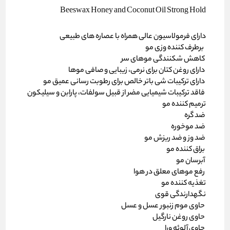
Beeswax Honey and Coconut Oil Strong Hold
دارای فرمولاسیون عالی همراه با عصاره های طبیعی
برطرف کننده وزی مو
کاهش شکنندگی موهای سر
دارای روغن کتان برای نرمی، زیبایی و صافی موها
دارای ترکیبات شی باتر خالص برای رطوبت رسانی عمیق مو
فاقد ترکیبات شیمیایی مضر از قبیل سولفات، پارابن و سیلیکون
ترمیم کننده مو
ضد گره
ضد موخوره
ضد وز و ضد ریزش مو
براق کننده مو
آبرسان مو
رفع موهای معلق در هوا
تغذیه کننده مو
نگهدارندگی قوی
حاوی موم زنبور عسل و عسل
حاوی روغن نارگیل
حاوی آلوئه ورا