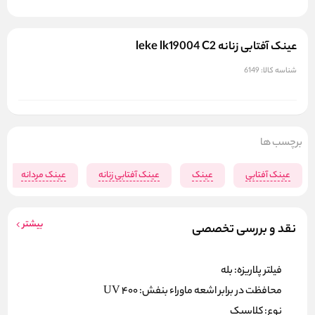
عینک آفتابی زنانه leke lk19004 C2
شناسه کالا:
6149
برچسب ها
عینک آفتابی
عینک
عینک آفتابی زنانه
عینک مردانه
بیشتر
نقد و بررسی تخصصی
فیلتر پلاریزه: بله
محافظت در برابر اشعه ماوراء بنفش: UV 400
نوع: کلاسیک