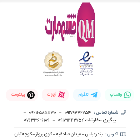
واتساپ
تلگرام
آپارات
پینترست
شماره تماس :
09179442754
-
09216585530
-
پیگیری سفارشات 09179442754
-
07633626189
آدرس :
بندرعباس – میدان صادقیه – کوی پرواز – کوچه آبان