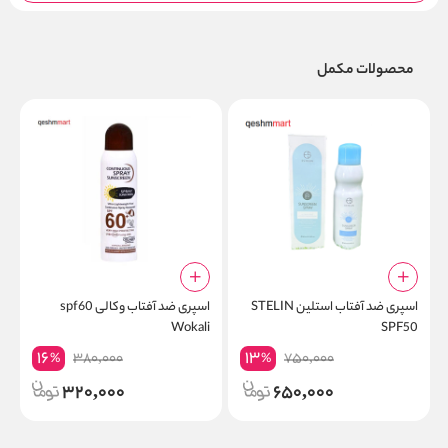
محصولات مکمل
اسپری ضد آفتاب استلین STELIN
اسپری ضد آفتاب وکالی spf60
i
Wokali
SPF50
16
13
380,000
750,000
%
%
320,000
650,000