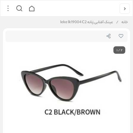
خانه
/
عینک آفتابی زنانه leke lk19004 C2
1
/
2