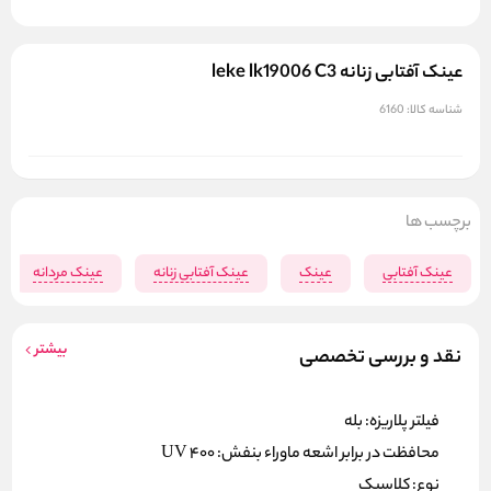
عینک آفتابی زنانه leke lk19006 C3
شناسه کالا:
6160
برچسب ها
عینک آفتابی
عینک
عینک آفتابی زنانه
عینک مردانه
بیشتر
نقد و بررسی تخصصی
فیلتر پلاریزه: بله
محافظت در برابر اشعه ماوراء بنفش: UV 400
نوع: کلاسیک