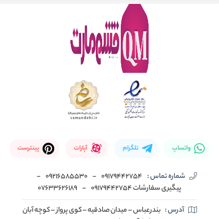
واتساپ
تلگرام
آپارات
پینترست
شماره تماس :
09179442754
-
09216585530
-
پیگیری سفارشات 09179442754
-
07633626189
آدرس :
بندرعباس – میدان صادقیه – کوی پرواز – کوچه آبان