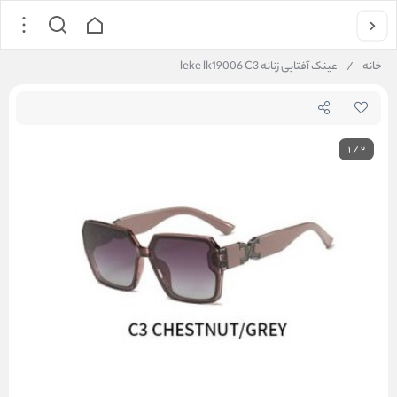
خانه
/
عینک آفتابی زنانه leke lk19006 C3
1
/
2