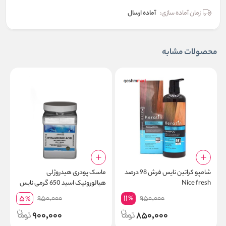
زمان آماده سازی:
آماده ارسال
محصولات مشابه
شامپو کراتین نایس فرش 98 درصد
ماسک پودری هیدروژلی
Nice fresh
هیالورونیک اسید 650 گرمی نایس
ن
فرش
11
5
950,000
950,000
%
%
900,000
850,000