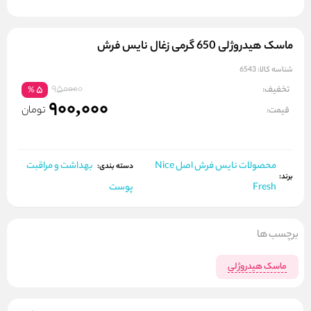
ماسک هیدروژلی 650 گرمی زغال نایس فرش
شناسه کالا:
6543
950000
تخفیف:
5
%
900,000
تومان
قیمت:
محصولات نایس فرش اصل Nice
بهداشت و مراقبت
دسته بندی:
برند:
Fresh
پوست
برچسب ها
ماسک هیدروژلی