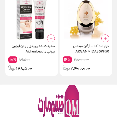
کرم ضد آفتاب آرگان میداس
سفید کننده زیر بغل و واژن آیچون
ک
ARGANMIDAS SPF 50
بیوتی Aichun beauty
ک
18
14
181,500
2,800,000
%
%
148,500
2,400,000