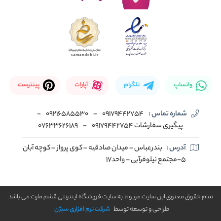
واتساپ
تلگرام
آپارات
پینترست
شماره تماس :
09179442754
-
09216585530
-
پیگیری سفارشات 09179442754
-
07633626189
آدرس :
بندرعباس – میدان صادقیه – کوی پرواز – کوچه آبان
5-مجتمع نیلوفرآبی – واحد17
تمام حقوق معنوی این سایت مربوط به سایت فروشگاه اینترنتی قشم مارت می باشد
طراحی و توسعه توسط
شرکت نرم افزاری سیژن