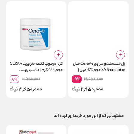
ژل شسستشو سراوی CeraVe مدل
کرم مرطوب کننده سراوی CERAVE
SA Smoothing حجم 473 میل |
حجم 454 گرم | مناسب پوست
صاف و نرم کننده پوست زبر و خشک
خشک و بسیار خشک
19
8
3,950,000
3,650,000
%
%
3,650,000
2,950,000
مشتریانی که از این مورد خریداری کرده اند