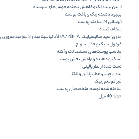
Niacinamide for Blemish-Prone Skin 40ml
از بین برنده لک و کاهش دهنده جوش‌های سرسیاه
بهبود دهنده رنگ و بافت پوست
آبرسانی 24 ساعته پوست
شفاف کننده
حاوی اسید سالیسیلیک، AHA//BHA، نیاسینامید و 3 سرامید ضروری برای پوست
فرمول سبک و جذب سریع
مناسب پوست‌های مستعد لک و آکنه
تسکین دهنده و آرامش بخش پوست
تست شده از نظر بالینی
بدون چربی، عطر، پارابن و الکل
غیر کومدوژنیک
ساخته شده توسط متخصصان پوست
حجم 40 میل