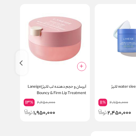
آبرسان و حجم دهنده لب لانیژ |Laneige
بالم پاک
leanser
Bouncy & Firm Lip Treatment
13
11
2,250,000
2,750,000
%
%
1,950,000
2,450,000