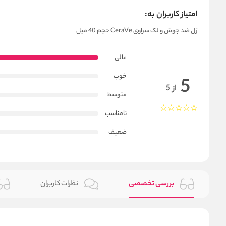
امتیاز کاربران به:
ژل ضد جوش و لک سراوی CeraVe حجم 40 میل
عالی
خوب
5
از 5
متوسط
نامناسب
ضعیف
بررسی تخصصی
نظرات کاربران