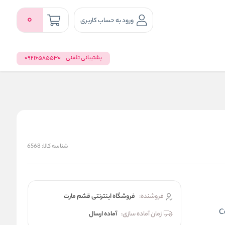
0
ورود به حساب کاربری
پشتیبانی تلفنی
09216585530
شناسه کالا:
6568
فروشنده:
فروشگاه اینترنتی قشم مارت
C
زمان آماده سازی:
آماده ارسال