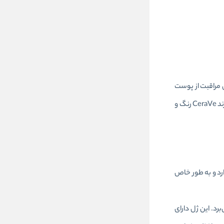
 مراقبت از پوست
خود استفاده کنند. ژل ضد جوش و لک سراوی یک لایه‌بردار ملایم با ترکیبات ویژه است که بسیاری از عیوب پوست را برطرف می‌کند. این ژل ضد لک از برند CeraVe رنگ و
رد و به طور خاص
ی‌برد. این ژل دارای