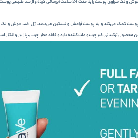
AHA و BHA بوده و پوست را به آرامی لایه برداری می‌کند. ژل ضد جوش و لک سراوی پوست را به مدت 24 ساعت آبر
ن محصول ترکیباتی غیر چرب و مات کننده دارد و فاقد عطر، چربی، پارابن و الکل اس