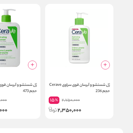
ژل شستشو و آبرسان قوی سراوی Cerave
حجم 236
حجم 473
15
,000
2,750,000
%
000
2,350,000