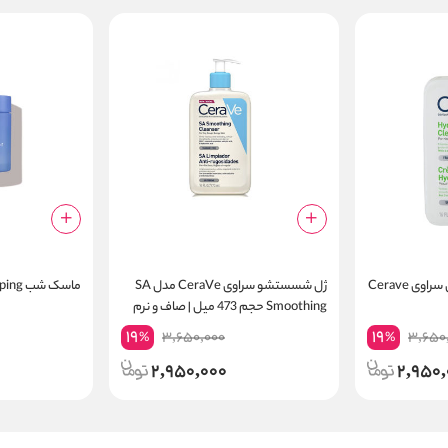
ژل شستشو و آبرسان قوی سراوی Cerave
ژل شسستشو سراوی CeraVe مدل SA
ماسک شب water sleeping لانیژ
Smoothing حجم 473 میل | صاف و نرم
کننده پوست زبر و خشک
19
19
3,650,000
3,650
%
%
2,950,000
2,950,