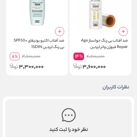
ضد آفتاب بی رنگ جوانساز Age
ضد آفتاب اکتیو یونیفای +SPF50
ض
Repair فیوژن واتر ایزدین
بی رنگ ایزدین ISDIN
وات
14
8
3,600,000
4,200,000
%
%
3,300,000
3,600,000
نظرات کاربران
نظر خود را ثبت کنید