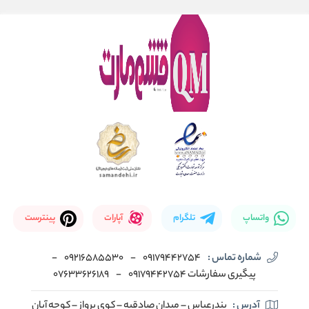
واتساپ
تلگرام
آپارات
پینترست
شماره تماس :
09179442754
-
09216585530
-
پیگیری سفارشات 09179442754
-
07633626189
آدرس :
بندرعباس – میدان صادقیه – کوی پرواز – کوچه آبان