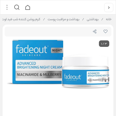
خانه
/
بهداشتی
/
بهداشت و مراقبت پوست
/
کرم روشن کننده شب فید اوت Fadeout Advanced Whitening Night حجم 50 میلی لیتر
1
/
3