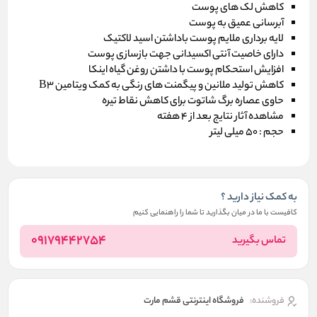
کاهش لک های پوست
آبرسانی عمیق به پوست
لایه برداری ملایم پوست باداشتن اسید لاکتیک
دارای خاصیت آنتی اکسیدانی جهت بازسازی پوست
افزایش استحکام پوست با داشتن روغن گیاه اینکا
کاهش تولید ملانین و پیگمنت های رنگی به کمک ویتامین B3
حاوی عصاره برگ شاتوت برای کاهش نقاط تیره
مشاهده آثار نتایج بعد از 4 هفته
حجم : 50 میلی لیتر
به کمک نیاز دارید ؟
کافیست با ما در میان بگذارید تا شما را راهنمایی کنیم
09179442754
تماس بگیرید
فروشنده:
فروشگاه اینترنتی قشم مارت