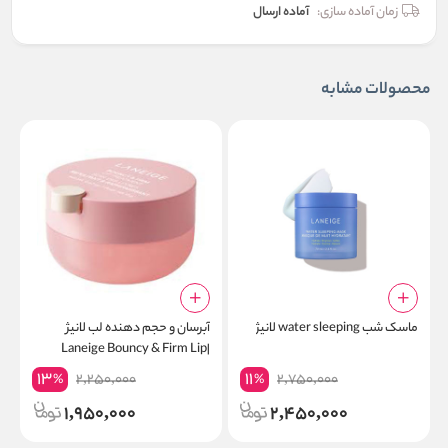
زمان آماده سازی:
آماده ارسال
محصولات مشابه
ماسک شب water sleeping لانیژ
آبرسان و حجم دهنده لب لانیژ
ب
r
|Laneige Bouncy & Firm Lip
Treatment
13
11
2,250,000
2,750,000
%
%
1,950,000
2,450,000