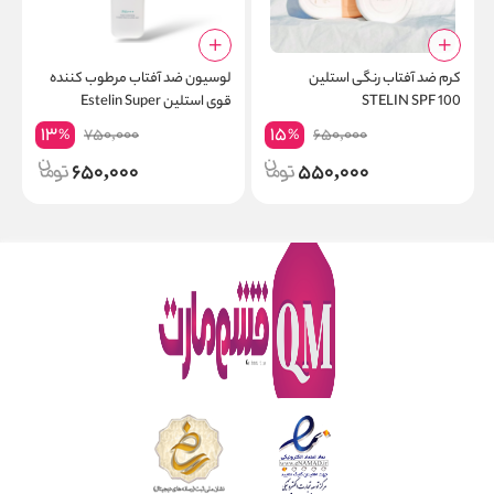
کرم ضد آفتاب رنگی استلین
لوسیون ضد آفتاب مرطوب کننده
STELIN SPF 100
قوی استلین Estelin Super
o
n
Moisturising Sunscreen Lotion
13
15
750,000
650,000
%
%
Spf90
650,000
550,000