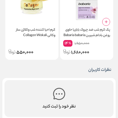
پک کرم شب ضد چروک باباریا حاوی
کرم احیا کننده شب وکلاژن ساز
م
روغن بادام شیرین Babaria babaria
وکالی Collagen Wokali
ANTI-WRINKLE Face Cream
14
1,950,000
%
night
550,000
1,680,000
نظرات کاربران
نظر خود را ثبت کنید