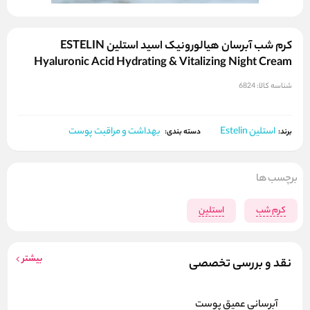
کرم شب آبرسان هیالورونیک اسید استلین ESTELIN
Hyaluronic Acid Hydrating & Vitalizing Night Cream
شناسه کالا:
6824
استلین Estelin
بهداشت و مراقبت پوست
برند:
دسته بندی:
برچسب ها
کرم شب
استلین
بیشتر
نقد و بررسی تخصصی
آبرسانی عمیق پوست