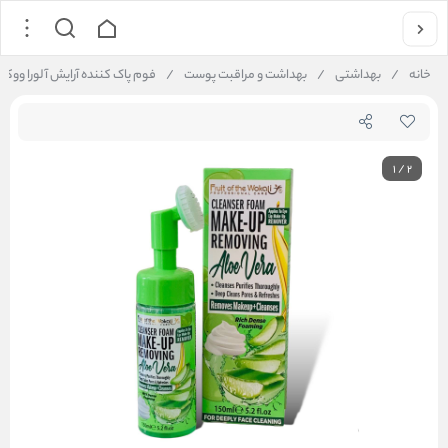
خانه
/
بهداشتی
/
بهداشت و مراقبت پوست
/
فوم پاک کننده آرایش آلورا ووکالی sing Foam Make-Up Removing
1
/
2