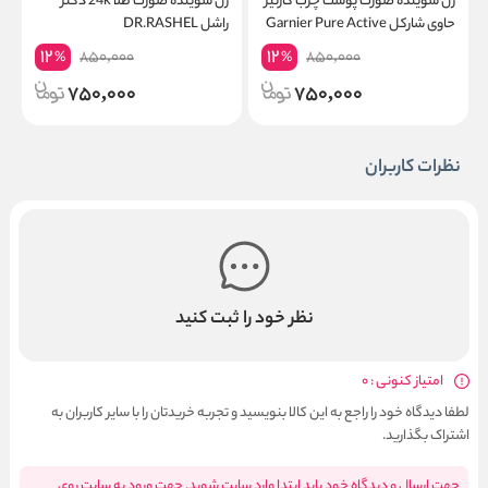
ژل شوینده صورت پوست چرب گارنیر
ژل شوینده صورت طلا 24k دکتر
ش
حاوی شارکل Garnier Pure Active
راشل DR.RASHEL
L
Intensive حجم 200 میلی لیتر
12
12
850,000
850,000
%
%
750,000
750,000
نظرات کاربران
نظر خود را ثبت کنید
امتیاز کنونی : 0
لطفا دیدگاه خود را راجع به این کالا بنویسید و تجربه خریدتان را با سایر کاربران به
اشتراک بگذارید.
جهت ارسال و دیدگاه خود باید ابتدا وارد سایت شوید. جهت ورود به سایت روی