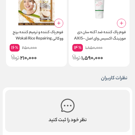
فوم پاک کننده ضد آکنه سان دی
فوم پاک کننده و ترمیم کننده برنج
ف
مورنینگ اکسیس وای اصل AXIS-
ووکالی Wokali Rice Repairing
p
g
Foam Cleanser
Y Sunday Morning Refreshing
16
14
250,000
1,850,000
%
%
Cleansing Foam
210,000
1,590,000
نظرات کاربران
نظر خود را ثبت کنید