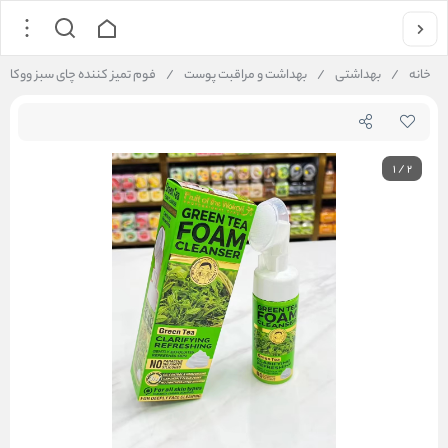
خانه
/
بهداشتی
/
بهداشت و مراقبت پوست
/
فوم تمیز کننده چای سبز ووکالی kali Tea Tree Cleansing Foam
1
/
2