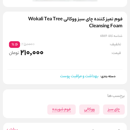
فوم تمیز کننده چای سبز ووکالی Wokali Tea Tree
Cleansing Foam
شناسه کالا:
6869
250000
تخفیف:
16
%
210,000
تومان
قیمت:
بهداشت و مراقبت پوست
دسته بندی:
برچسب ها
چای سبز
ووکالی
فوم شوینده
بیشتر