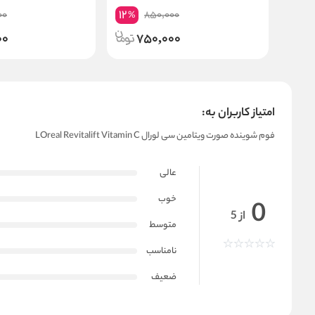
حجم 200 میلی لیتر
12
00
850,000
%
00
750,000
امتیاز کاربران به:
فوم شوینده صورت ویتامین سی لورال LOreal Revitalift Vitamin C
عالی
خوب
0
از 5
متوسط
نامناسب
ضعیف