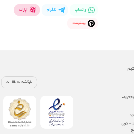
واتساپ
تلگرام
آپارات
پینترست
بازگشت به بالا
q
ه – کوی
مجتمع