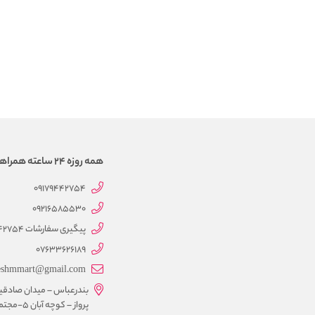
همه روزه 24 ساعته همراهتیم
09179442754
09216585530
پیگیری سفارشات 09179442754
07633626189
eshmmart@gmail.com
بندرعباس – میدان صادقی
پرواز – کوچه آبان 5-