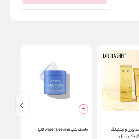
 پیری و لیفتینگ
ماسک شب water sleeping لانیژ
رتینول(ویتامین A) دکتر راشل
eatment