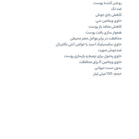
روشن کننده پوست
ضد لک
کاهش جای جوش
حاوی ویتامین سی
کاهش منافذ باز پوست
هموار سازی بافت پوست
محافظت در برابر عوامل مضر محیطی
حاوی سالیسیلیک اسید با خواص آنتی باکتریال
ضدجوش صورت
حاوی پنتنول برای ترمیم و بازسازی پوست
حاوی ویتامین E برای محافظت
بدون تست حیوانی
حجم : 150 میلی لیتر