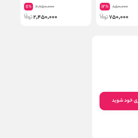
11
12
2,750,000
850,000
%
%
2,450,000
750,000
فوم شوینده صورت ویتامین
سی لورال LOreal Revitalift
Vitamin C
ناموجود
این کالا فعلا موجود نیست اما می‌توانید
ری خود شوید
زنگوله را بزنید تا به محض موجود شدن، به
شما خبر دهیم
موجود شد خبرم کنید