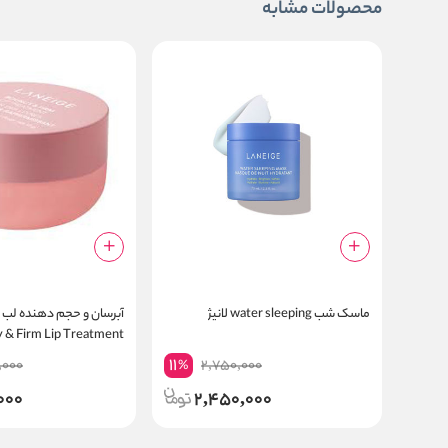
محصولات مشابه
ماسک شب water sleeping لانیژ
 & Firm Lip Treatment
11
,000
2,750,000
%
000
2,450,000