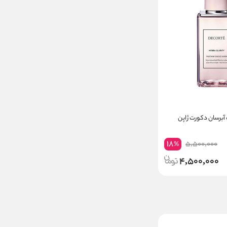
آبرسان دکورت ژاپن
18
5,500,000
%
4,500,000