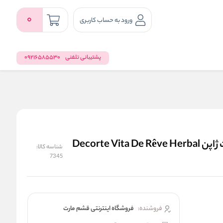
0
ورود به حساب کاربری
پشتیبانی تلفنی
09216585530
لوسیون تسکین دهنده و متعادل ساز پوست دکورت ژاپن Decorte Vita De Rêve Herbal
شناسه کالا:
7345
فروشنده:
فروشگاه اینترنتی قشم مارت