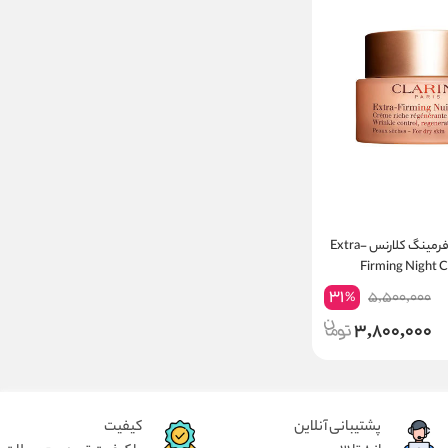
کرم شب اکسترا فرمینگ کلارنس Extra-
Firming Night C
31
5,500,000
%
3,800,000
پشتیبانی آنلاین
کیفیت