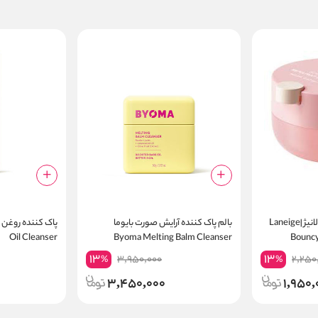
آبرسان و حجم دهنده لب لانیژ |Laneige
بالم پاک کننده آرایش صورت بایوما
Oil Cleanser
Byoma Melting Balm Cleanser
Bouncy
13
13
3,950,000
2,250
%
%
3,450,000
1,950,