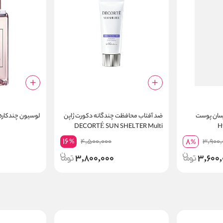
رسان پوست
ضد آفتاب محافظت چندگانه دکورت ژاپن
لوسیون چندکاره 
Hyd
DECORTÉ SUN SHELTER Multi
Protection SPF50
Conditioni
16
8
4,500,000
3,900,
%
%
3,800,000
3,600,