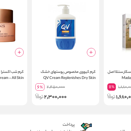
سکار سنتلا اصل
کرم کیووی مخصوص پوستهای خشک
ream - All Skin
QV Cream Replenishes Dry Skin
Madag
Types
500g
11
6
2,450,000
1,880,0
%
%
2,300,000
1,680,
پرداخت