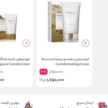
کرم تسکین دهنده و ترمیم کننده سنتلا
کرم مرطوب کننده ماداگا
ascar Centella Cream
Centella Soothing Cream
10
00
1,950,000
%
000
1,750,000
ارسال سریع
بهترین قیمت