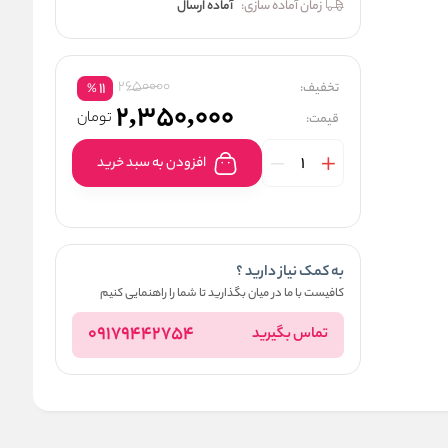
زمان آماده سازی:
آماده ارسال
2650000
تخفیف:
11
%
2,350,000
تومان
قیمت:
افزودن به سبد خرید
به کمک نیاز دارید ؟
کافیست با ما در میان بگذارید تا شما را راهنمایی کنیم
09179442754
تماس بگیرید