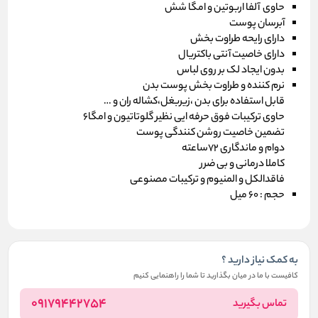
حاوی آلفا اربوتین و امگا شش
آبرسان پوست
دارای رایحه طراوت بخش
دارای خاصیت آنتی باکتریال
بدون ایجاد لک بر روی لباس
نرم کننده و طراوت بخش پوست بدن
قابل استفاده برای بدن ،زیربغل،کشاله ران و …
حاوی ترکیبات فوق حرفه ایی نظیر گلوتاتیون و امگا6
تضمین خاصیت روشن کنندگی پوست
دوام و ماندگاری 72ساعته
کاملا درمانی و بی ضرر
فاقدالکل و المنیوم و ترکیبات مصنوعی
حجم : 60 میل
به کمک نیاز دارید ؟
کافیست با ما در میان بگذارید تا شما را راهنمایی کنیم
09179442754
تماس بگیرید