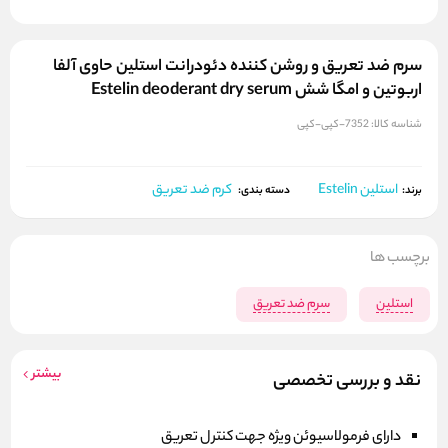
سرم ضد تعریق و روشن کننده دئودرانت استلین حاوی آلفا
اربوتین و امگا شش Estelin deoderant dry serum
شناسه کالا:
7352-کپی-کپی
استلین Estelin
کرم ضد تعریق
برند:
دسته بندی:
برچسب ها
استلین
سرم ضد تعریق
بیشتر
نقد و بررسی تخصصی
دارای فرمولاسیوئن ویژه جهت کنترل تعریق