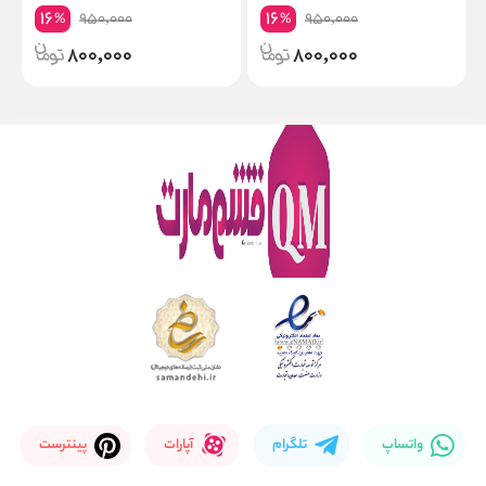
Conditioner shampoo Vaseline
16
16
950,000
950,000
%
%
800,000
800,000
واتساپ
تلگرام
آپارات
پینترست