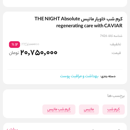
کرم شب خاویار ماتیس THE NIGHT Absolute
regenerating care with CAVIAR
شناسه کالا:
7426
23700000
تخفیف:
12
%
20,750,000
تومان
قیمت:
بهداشت و مراقبت پوست
دسته بندی:
برچسب ها
کرم شب
ماتیس
کرم شب ماتیس
بیشتر