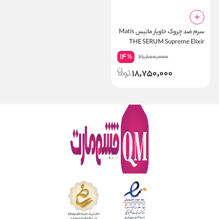
سرم ضد چروک خاویار ماتیس Matis
THE SERUM Supreme Elixir
with CAVIAR
14
21,800,000
%
18,750,000