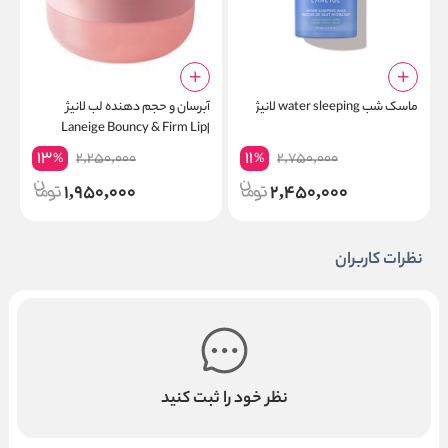
ماسک شب water sleeping لانیژ
آبرسان و حجم دهنده لب لانیژ
ب
r
|Laneige Bouncy & Firm Lip
Treatment
13
11
2,250,000
2,750,000
%
%
1,950,000
2,450,000
نظرات کاربران
نظر خود را ثبت کنید