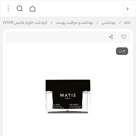
خانه
/
بهداشتی
/
بهداشت و مراقبت پوست
/
کرم شب خاویار ماتیس THE NIGHT Absolute regenerating care with CAVIAR
1
/
3