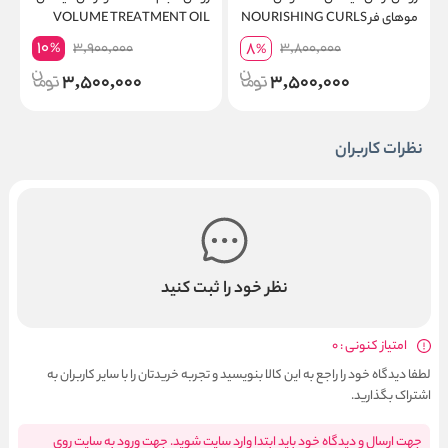
موهای فر NOURISHING CURLS
VOLUME TREATMENT OIL
m
HAIR OIL
10
8
3,900,000
3,800,000
%
%
3,500,000
3,500,000
نظرات کاربران
نظر خود را ثبت کنید
امتیاز کنونی : 0
لطفا دیدگاه خود را راجع به این کالا بنویسید و تجربه خریدتان را با سایر کاربران به
اشتراک بگذارید.
جهت ارسال و دیدگاه خود باید ابتدا وارد سایت شوید. جهت ورود به سایت روی