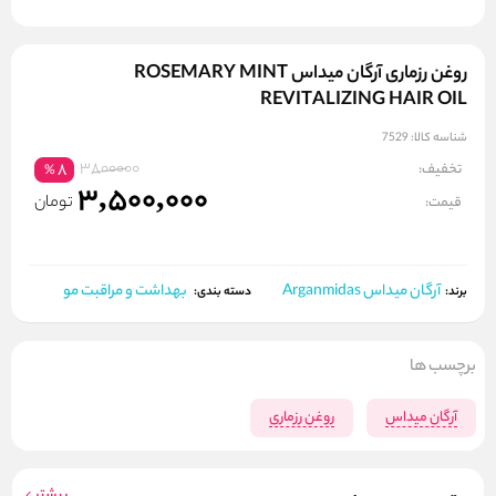
روغن رزماری آرگان میداس ROSEMARY MINT
REVITALIZING HAIR OIL
شناسه کالا:
7529
3800000
تخفیف:
8
%
3,500,000
تومان
قیمت:
آرگان میداس Arganmidas
بهداشت و مراقبت مو
برند:
دسته بندی:
برچسب ها
آرگان میداس
روغن رزماری
بیشتر