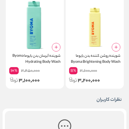
شوینده روشن کننده بدن بایوما
شوینده آبرسان بدن بایوما Byoma
ک
Byoma Brightening Body Wash
Hydrating Body Wash
پ
10
11
3,450,000
3,600,000
%
%
3,100,000
3,200,000
نظرات کاربران