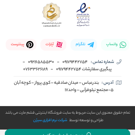
واتساپ
تلگرام
آپارات
پینترست
شماره تماس :
09179442754
-
09216585530
-
پیگیری سفارشات 09179442754
-
07633626189
آدرس :
بندرعباس – میدان صادقیه – کوی پرواز – کوچه آبان
5-مجتمع نیلوفرآبی – واحد17
تمام حقوق معنوی این سایت مربوط به سایت فروشگاه اینترنتی قشم مارت می باشد
طراحی و توسعه توسط
شرکت نرم افزاری سیژن