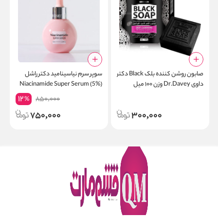
صابون روشن کننده بلک Black دکتر
سوپر سرم نیاسینامید دکتر راشل
ا
داوی Dr.Davey وزن ۱۰۰ میل
Niacinamide Super Serum (5%)
b
– 50ml
12
850,000
%
t
750,000
300,000
k