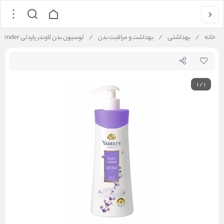
خانه
/
بهداشتی
/
بهداشت و مراقبت بدن
/
لوسیون بدن لاوندر یاردلی Yardley English Lavender
1
/
1