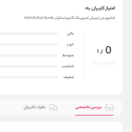
امتیاز کاربران به:
شامپو بدن ایریش اسپرینگ اکتیو اسکراب Irish Active Scrub
عالی
خوب
0
از 5
متوسط
نامناسب
ضعیف
بررسی تخصصی
نظرات کاربران