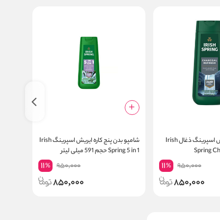
شامپو بدن ایریش اسپرینگ ذغال Irish
شامپو بدن پنج کاره ایریش اسپرینگ Irish
شامپو ب
Spring Ch
Spring 5 in 1 حجم 591 میلی لیتر
اسپرینگ  Mountain Chill
11
11
950,000
950,000
%
%
850,000
850,000