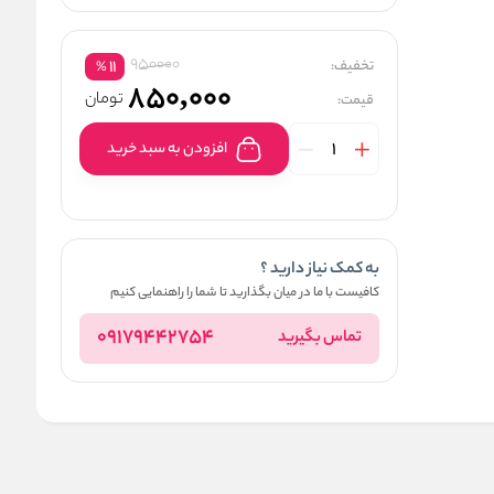
950000
تخفیف:
11
%
850,000
تومان
قیمت:
افزودن به سبد خرید
به کمک نیاز دارید ؟
کافیست با ما در میان بگذارید تا شما را راهنمایی کنیم
09179442754
تماس بگیرید