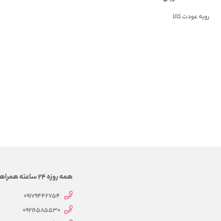
رویه عودت کالا
همه روزه 24 ساعته همراهتیم
09179442754
09216585530