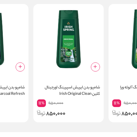
 آلوئه ورا
شامپو بدن ایریش اسپرینگ اورجینال
کلین Irish Original Clean
arcoal Refresh
11
11
950,000
950,00
%
%
850,000
850,0