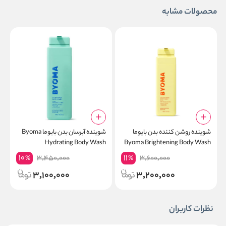
محصولات مشابه
شوینده روشن کننده بدن بایوما
شوینده آبرسان بدن بایوما Byoma
ک
Byoma Brightening Body Wash
Hydrating Body Wash
پ
10
11
3,450,000
3,600,000
%
%
3,100,000
3,200,000
نظرات کاربران