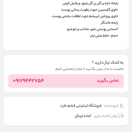
رایحه دلپذیر گل رز، گل زنبق، و وانیل کرمی
حاوی گلیسرین جهت رطوبت رسانی پوست
حاوی پروتئین ابریشم جهت لطافت بخشی پوست
رایحه ماندگار
احساس پوستی تمیز، شاداب و خوشبو
حجم : 550 میلی لیتر
به کمک نیاز دارید ؟
کافیست با ما در میان بگذارید تا شما را راهنمایی کنیم
09179442754
تماس بگیرید
فروشنده:
فروشگاه اینترنتی قشم مارت
زمان آماده سازی:
آماده ارسال