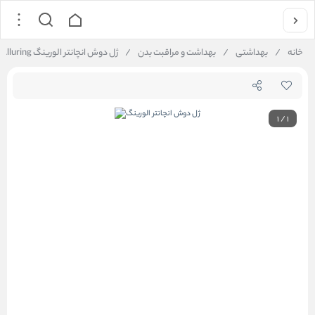
خانه
/
بهداشتی
/
بهداشت و مراقبت بدن
/
ژل دوش انچانتر الورینگ Enchanteur Alluring حجم 550 میلی لیتر
1
/
1