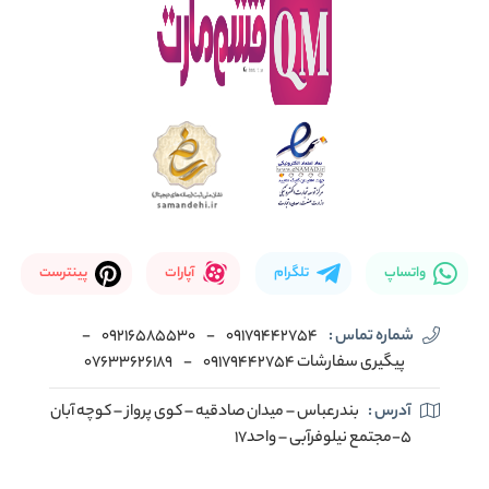
واتساپ
تلگرام
آپارات
پینترست
شماره تماس :
09179442754
-
09216585530
-
پیگیری سفارشات 09179442754
-
07633626189
آدرس :
بندرعباس – میدان صادقیه – کوی پرواز – کوچه آبان
5-مجتمع نیلوفرآبی – واحد17